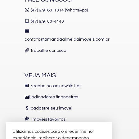
(47) 9.9180-1014 (WhatsApp)
(47)
9.9100-4440
contato@amandaalmeidaimoveis.com.br
trabalhe conosco
VEJA MAIS
receba nosso newsletter
indicadores financeiros
cadastre seu imóvel
imóveis favoritos
mapa de imóveis
Utilizamos
cookies
para oferecer melhor
experiência, melhorar o desempenho,