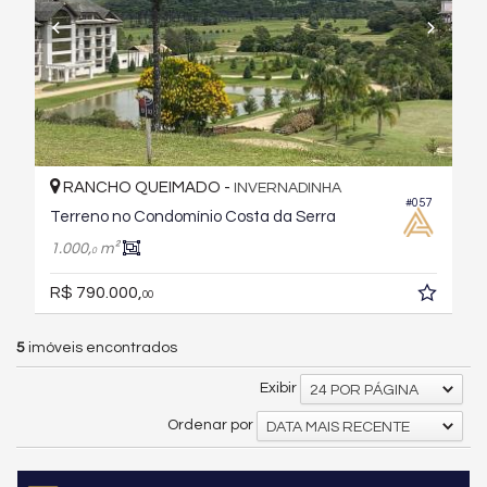
RANCHO QUEIMADO -
INVERNADINHA
#057
Terreno no Condomínio Costa da Serra
1.000,
m²
0
R$ 790.000,
00
5
imóveis encontrados
Exibir
24 POR PÁGINA
Ordenar por
DATA MAIS RECENTE