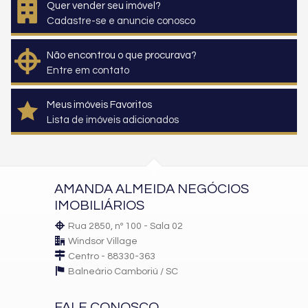
Quer vender seu imóvel?
Cadastre-se e anuncie conosco
Não encontrou o que procurava?
Entre em contato
Meus imóveis Favoritos
Lista de imóveis adicionados
AMANDA ALMEIDA NEGÓCIOS
IMOBILIÁRIOS
Rua 2850, nº 100 - Sala 02
Windsor Village
Centro - 88330-363
Balneário Camboriú /
SC
FALE CONOSCO