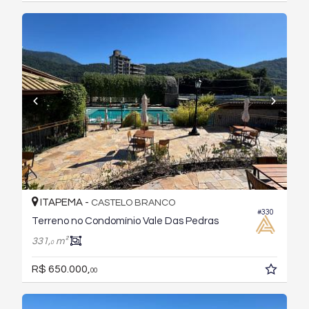
ITAPEMA -
CASTELO BRANCO
#330
Terreno no Condomínio Vale Das Pedras
331,
m²
0
R$ 650.000,
00