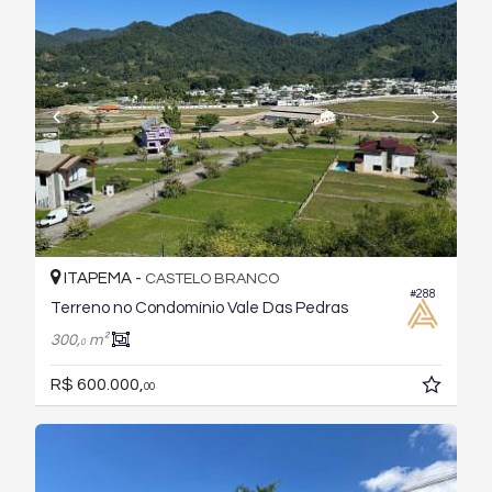
ITAPEMA -
CASTELO BRANCO
#288
Terreno no Condomínio Vale Das Pedras
300,
m²
0
R$ 600.000,
00