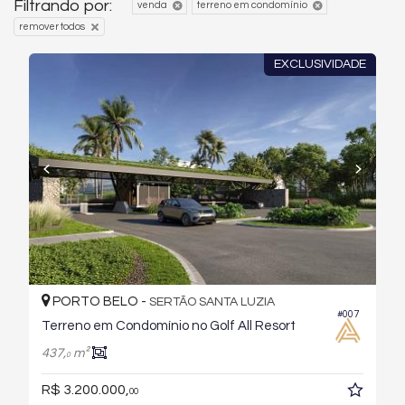
Filtrando por:
venda
terreno em condomínio
remover todos
EXCLUSIVIDADE
PORTO BELO -
SERTÃO SANTA LUZIA
#007
Terreno em Condomínio no Golf All Resort
437,
m²
0
R$ 3.200.000,
00