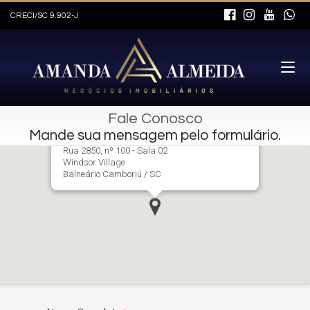
CRECI/SC 9.902-J
Fale Conosco
Mande sua mensagem pelo formulário.
Amanda Almeida Negócios Imobiliários
Rua 2850, nº 100 - Sala 02
Windsor Village
Balneário Camboriú / SC