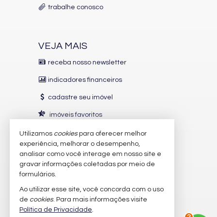
trabalhe conosco
VEJA MAIS
receba nosso newsletter
indicadores financeiros
cadastre seu imóvel
imóveis favoritos
mapa de imóveis
Utilizamos
cookies
para oferecer melhor
experiência, melhorar o desempenho,
analisar como você interage em nosso site e
INDICADORES
FINANCEIROS
gravar informações coletadas por meio de
CUB /
SC
R$ 3.151,24
formulários.
Poupança
0,6738%
Ao utilizar esse site, você concorda com o uso
Dólar Comercial
R$ 5,12
de
cookies
. Para mais informações visite
2
Euro
R$ 5,91
Política de Privacidade
.