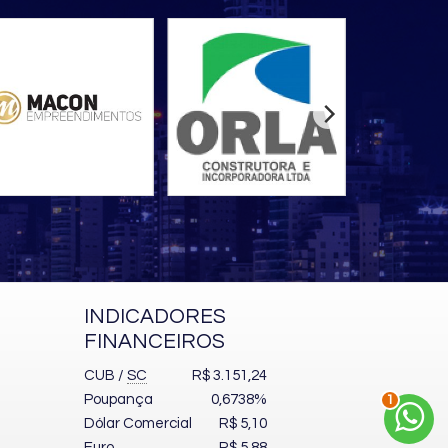
INDICADORES
FINANCEIROS
CUB /
SC
R$ 3.151,24
Poupança
0,6738%
2
Dólar Comercial
R$ 5,10
Euro
R$ 5,88