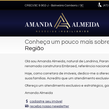
CRECI/SC 9.902-J
- Balneário Camboriú /
SC
(47)
Conheça um pouco mais sobr
Região
Olá sou Amanda Almeida, natural de Londrina, Paran
renomada construtora Embraed, referência nacional, 
Hoje, como corretora de imóveis, dedico-me a ofere
suas famílias. Acredito que um atendimento exclusivo
Ofereço um atendimento exclusivo e estratégico, g
Amanda Almeida
cadastre seu imóvel
receba nosso newsletter