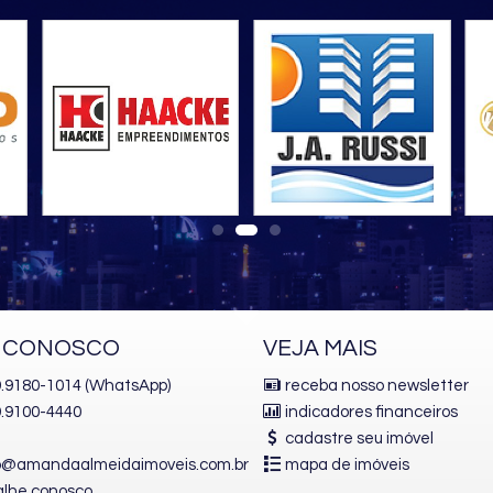
E CONOSCO
VEJA MAIS
 9.9180-1014 (WhatsApp)
receba nosso newsletter
.9100-4440
indicadores financeiros
cadastre seu imóvel
o@amandaalmeidaimoveis.com.br
mapa de imóveis
alhe conosco