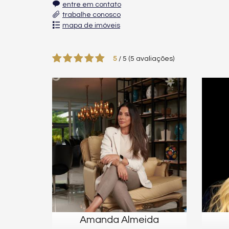
entre em contato
trabalhe conosco
mapa de imóveis
5
/
5
(
5
avaliações)
Amanda Almeida