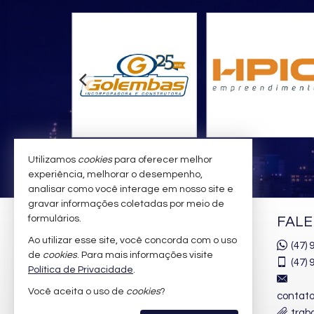
Utilizamos
cookies
para oferecer melhor
experiência, melhorar o desempenho,
analisar como você interage em nosso site e
gravar informações coletadas por meio de
formulários.
AMANDA ALMEIDA
FAL
NEGÓCIOS IMOBILIÁRIOS
Ao utilizar esse site, você concorda com o uso
(47)
de
cookies
. Para mais informações visite
(47)
9
Rua 2850, nº 100 - Sala 02
Política de Privacidade
.
Windsor Village
Você aceita o uso de
cookies
?
contat
Centro - 88330-363
trab
Balneário Camboriú /
SC