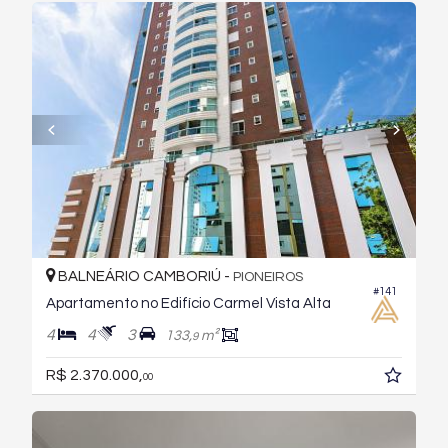
BALNEÁRIO CAMBORIÚ -
PIONEIROS
#141
Apartamento no Edifício Carmel Vista Alta
4
4
3
133,
m²
9
R$ 2.370.000,
00