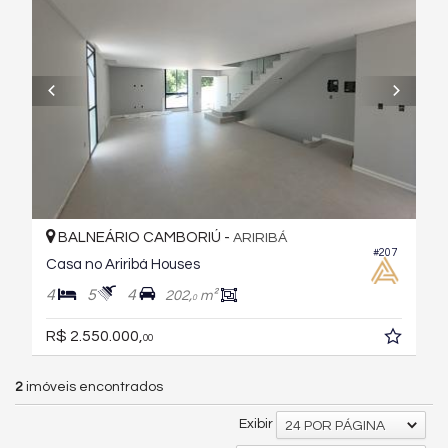
BALNEÁRIO CAMBORIÚ -
ARIRIBÁ
#207
Casa no Ariribá Houses
4
5
4
202,
m²
0
R$ 2.550.000,
00
2
imóveis encontrados
Exibir
24 POR PÁGINA