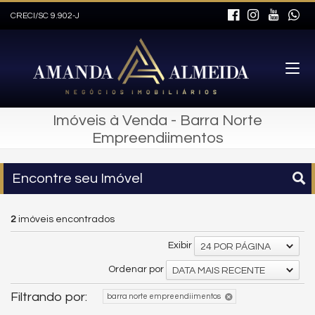
CRECI/SC 9.902-J
Imóveis à Venda - Barra Norte
Empreendiimentos
Encontre seu Imóvel
2
imóveis encontrados
Exibir
24 POR PÁGINA
Ordenar por
DATA MAIS RECENTE
Filtrando por:
barra norte empreendiimentos