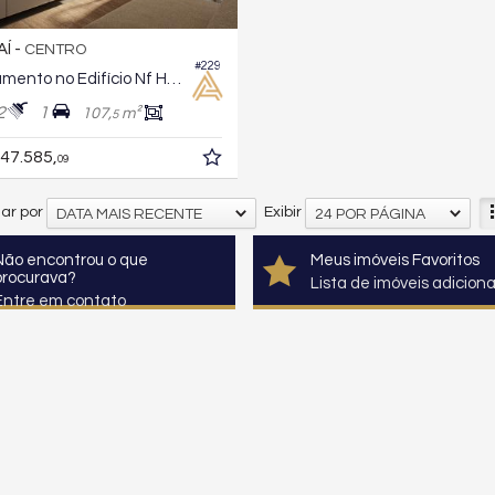
AÍ -
CENTRO
#229
Apartamento no Edifício Nf Harmonic
2
1
107,
m²
5
47.585,
09
ar por
Exibir
DATA MAIS RECENTE
24 POR PÁGINA
Não encontrou o que
Meus imóveis Favoritos
procurava?
Lista de imóveis adicion
Entre em contato