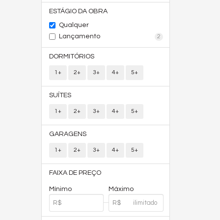
ESTÁGIO DA OBRA
Qualquer
Lançamento
2
DORMITÓRIOS
1+
2+
3+
4+
5+
SUÍTES
1+
2+
3+
4+
5+
GARAGENS
1+
2+
3+
4+
5+
FAIXA DE PREÇO
Mínimo
Máximo