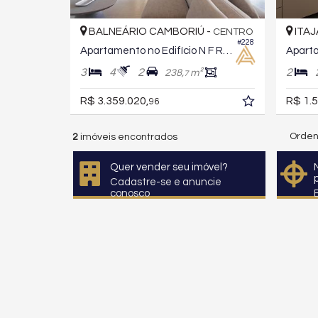
BALNEÁRIO CAMBORIÚ -
ITAJ
CENTRO
#228
Apartamento no Edifício N F Reference
3
4
2
2
238,
m²
7
R$ 3.359.020,
R$ 1.5
96
Orden
2
imóveis encontrados
Quer vender seu imóvel?
Cadastre-se e anuncie
conosco