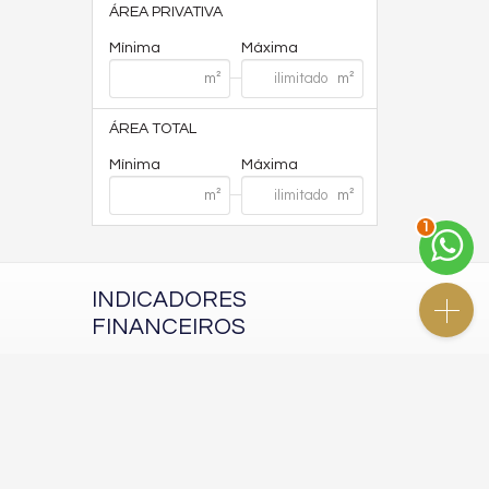
ÁREA PRIVATIVA
Mínima
Máxima
ÁREA TOTAL
Mínima
Máxima
2
INDICADORES
FINANCEIROS
CUB /
SC
R$ 3.151,24
Poupança
0,6738%
Dólar Comercial
R$ 5,09
Euro
R$ 5,88