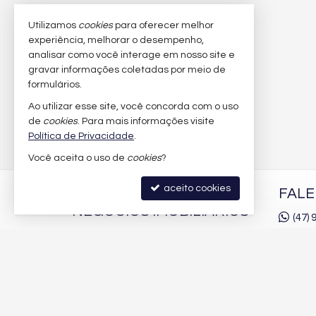
Utilizamos
cookies
para oferecer melhor
experiência, melhorar o desempenho,
analisar como você interage em nosso site e
gravar informações coletadas por meio de
formulários.
Ao utilizar esse site, você concorda com o uso
de
cookies
. Para mais informações visite
Política de Privacidade
.
Você aceita o uso de
cookies
?
aceito cookies
AMANDA ALMEIDA
FAL
NEGÓCIOS IMOBILIÁRIOS
(47)
(47)
9
Rua 2850, nº 100 - Sala 02
Windsor Village
contat
Centro - 88330-363
trab
Balneário Camboriú /
SC