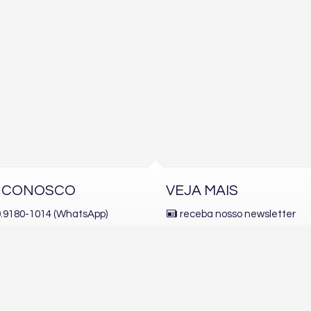
E CONOSCO
VEJA MAIS
 9.9180-1014 (WhatsApp)
receba nosso newsletter
.9100-4440
indicadores financeiros
cadastre seu imóvel
o@amandaalmeidaimoveis.com.br
mapa de imóveis
alhe conosco