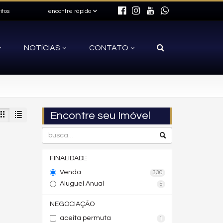
itos
encontre rápido
NOTÍCIAS
CONTATO
Encontre seu Imóvel
FINALIDADE
Venda
330
Aluguel Anual
5
NEGOCIAÇÃO
aceita permuta
1