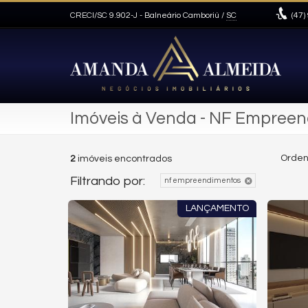
CRECI/SC 9.902-J
- Balneário Camboriú /
SC
(47)
Imóveis à Venda - NF Empree
Orden
2
imóveis encontrados
Filtrando por:
nf empreendimentos
LANÇAMENTO