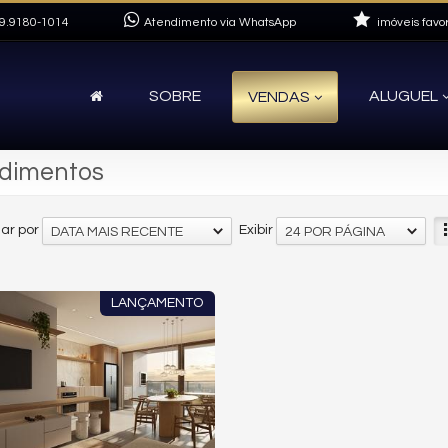
9.9180-1014
Atendimento via WhatsApp
imóveis favor
SOBRE
ALUGUEL
VENDAS
ndimentos
ar por
Exibir
DATA MAIS RECENTE
24 POR PÁGINA
LANÇAMENTO