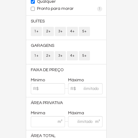
Qualquer
Pronto para morar
1
SUÍTES
1+
2+
3+
4+
5+
GARAGENS
1+
2+
3+
4+
5+
FAIXA DE PREÇO
Mínimo
Máximo
ÁREA PRIVATIVA
Mínima
Máxima
ÁREA TOTAL