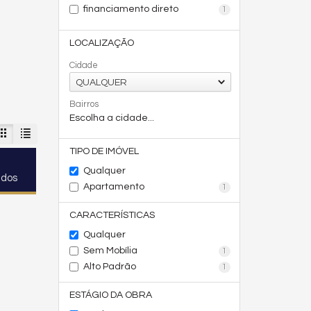
financiamento direto
1
LOCALIZAÇÃO
Cidade
QUALQUER
Bairros
Escolha a cidade...
TIPO DE IMÓVEL
Qualquer
ados
Apartamento
1
CARACTERÍSTICAS
Qualquer
Sem Mobília
1
Alto Padrão
1
ESTÁGIO DA OBRA