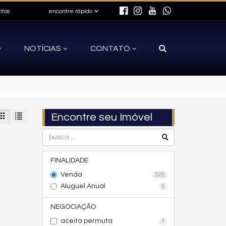
itos
encontre rápido
NOTÍCIAS
CONTATO
Encontre seu Imóvel
FINALIDADE
Venda
325
Aluguel Anual
5
NEGOCIAÇÃO
aceita permuta
1