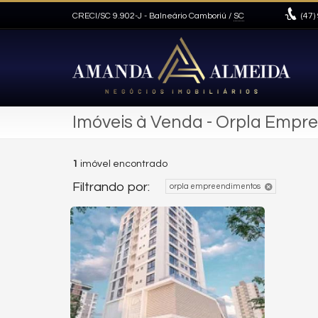
CRECI/SC 9.902-J
- Balneário Camboriú /
SC
(47)
Imóveis à Venda - Orpla Empr
1
imóvel encontrado
Filtrando por:
orpla empreendimentos