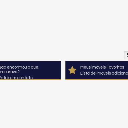
Não encontrou o que
Meus imóveis Favoritos
procurava?
Lista de imóveis adicion
Entre em contato