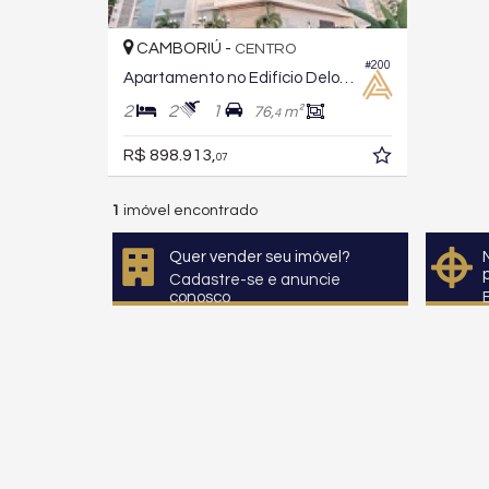
CAMBORIÚ -
CENTRO
#200
Apartamento no Edifício Delos Residence
2
2
1
76,
m²
4
R$ 898.913,
07
1
imóvel encontrado
Quer vender seu imóvel?
Cadastre-se e anuncie
conosco