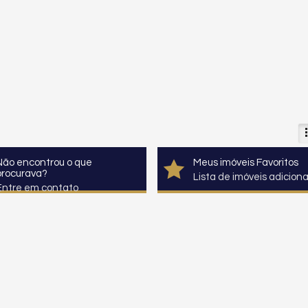
Não encontrou o que
Meus imóveis Favoritos
procurava?
Lista de imóveis adicion
Entre em contato