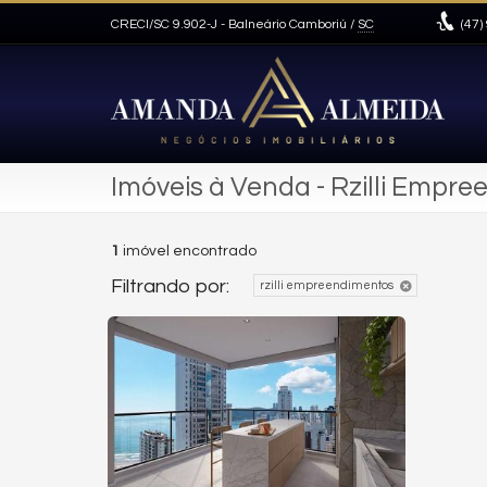
CRECI/SC 9.902-J
- Balneário Camboriú /
SC
(47)
Imóveis à Venda - Rzilli Empr
1
imóvel encontrado
Filtrando por:
rzilli empreendimentos