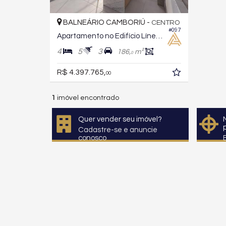
BALNEÁRIO CAMBORIÚ -
CENTRO
#097
Apartamento no Edifício Línea Living Concept
4
5
3
186,
m²
0
R$ 4.397.765,
00
1
imóvel encontrado
Quer vender seu imóvel?
Cadastre-se e anuncie
conosco