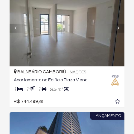
BALNEÁRIO CAMBORIÚ -
NAÇÕES
#356
Apartamento no Edifício Plaza Viena
1
1
1
50,
m²
0
R$ 744.499,
69
LANÇAMENTO