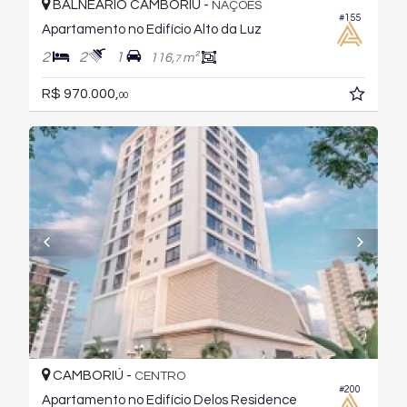
BALNEÁRIO CAMBORIÚ -
NAÇÕES
#155
Apartamento no Edifício Alto da Luz
2
2
1
116,
m²
7
R$ 970.000,
00
CAMBORIÚ -
CENTRO
#200
Apartamento no Edifício Delos Residence