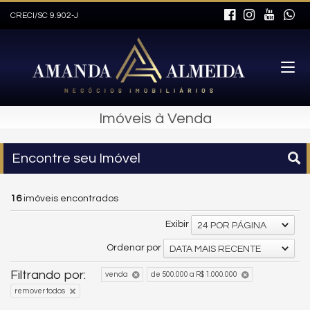
CRECI/SC 9.902-J
Imóveis à Venda
Encontre seu Imóvel
16
imóveis encontrados
Exibir
24 POR PÁGINA
Ordenar por
DATA MAIS RECENTE
Filtrando por:
venda
de 500.000 a R$ 1.000.000
remover todos