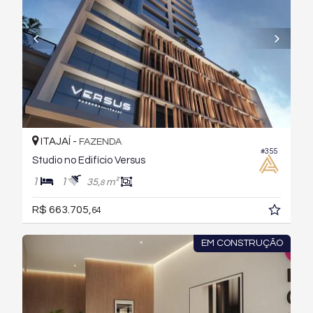
ITAJAÍ -
FAZENDA
#355
Studio no Edifício Versus
1
1
35,
m²
8
R$ 663.705,
64
EM CONSTRUÇÃO