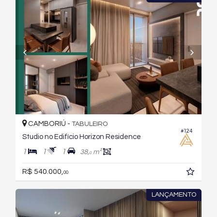
CAMBORIÚ -
TABULEIRO
#124
Studio no Edifício Horizon Residence
1
1
1
38,
m²
0
R$ 540.000,
00
LANÇAMENTO