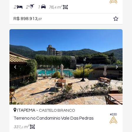
2
2
1
76,
m²
4
R$ 898.913,
07
ITAPEMA -
CASTELO BRANCO
#330
Terreno no Condomínio Vale Das Pedras
331,
m²
0