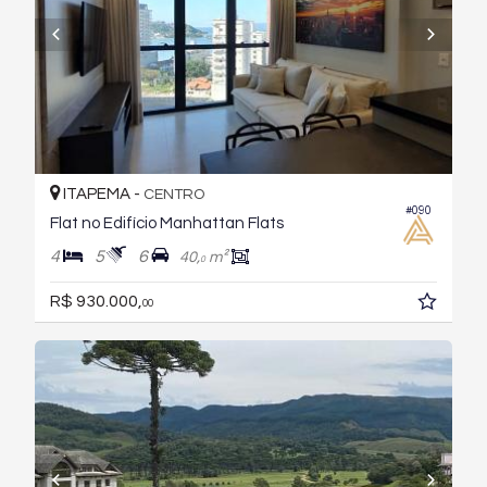
ITAPEMA -
CENTRO
#090
Flat no Edifício Manhattan Flats
4
5
6
40,
m²
0
R$ 930.000,
00