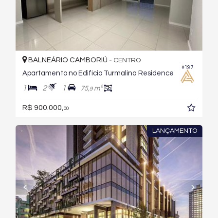
BALNEÁRIO CAMBORIÚ -
CENTRO
#197
Apartamento no Edifício Turmalina Residence
1
2
1
75,
m²
9
R$ 900.000,
00
LANÇAMENTO