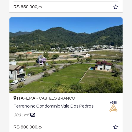
R$ 650.000,
00
ITAPEMA -
CASTELO BRANCO
#288
Terreno no Condomínio Vale Das Pedras
300,
m²
0
R$ 600.000,
00