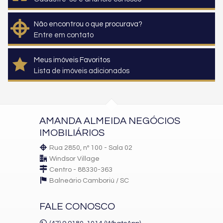
Não encontrou o que procurava?
Entre em contato
Meus imóveis Favoritos
Lista de imóveis adicionados
AMANDA ALMEIDA NEGÓCIOS
IMOBILIÁRIOS
Rua 2850, nº 100 - Sala 02
Windsor Village
Centro - 88330-363
Balneário Camboriú /
SC
FALE CONOSCO