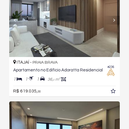
ITAJAÍ -
PRAIA BRAVA
#236
Apartamento no Edifício Adoratta Residencial
1
1
1
36,
m²
0
R$ 619.035,
00