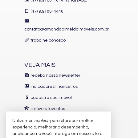
(47) 9.9180-1014 (WhatsApp)
(47)
9.9100-4440
contato@amandaalmeidaimoveis.com.br
trabalhe conosco
VEJA MAIS
receba nosso newsletter
indicadores financeiros
cadastre seu imóvel
imóveis favoritos
mapa de imóveis
Utilizamos
cookies
para oferecer melhor
experiência, melhorar o desempenho,
analisar como você interage em nosso site e
INDICADORES
FINANCEIROS