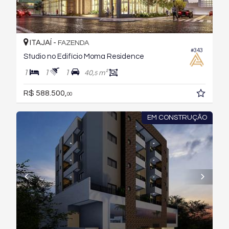
ITAJAÍ -
FAZENDA
#343
Studio no Edifício Moma Residence
1
1
1
40,
m²
5
R$ 588.500,
00
EM CONSTRUÇÃO