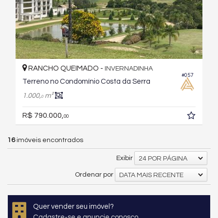
RANCHO QUEIMADO -
INVERNADINHA
#057
Terreno no Condomínio Costa da Serra
1.000,
m²
0
R$ 790.000,
00
16
imóveis encontrados
Exibir
24 POR PÁGINA
Ordenar por
DATA MAIS RECENTE
Quer vender seu imóvel?
Cadastre-se e anuncie conosco