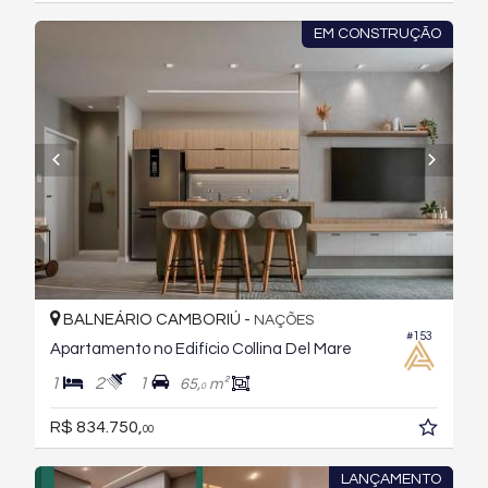
EM CONSTRUÇÃO
BALNEÁRIO CAMBORIÚ -
NAÇÕES
#153
Apartamento no Edifício Collina Del Mare
1
2
1
65,
m²
0
R$ 834.750,
00
LANÇAMENTO