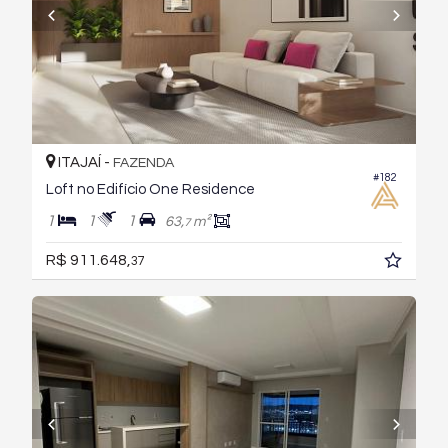
ITAJAÍ -
FAZENDA
#182
Loft no Edifício One Residence
1
1
1
63,
m²
7
R$ 911.648,
37