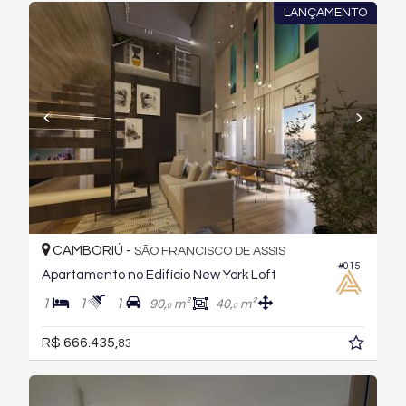
LANÇAMENTO
CAMBORIÚ -
SÃO FRANCISCO DE ASSIS
#015
Apartamento no Edifício New York Loft
1
1
1
90,
m²
40,
m²
0
0
R$ 666.435,
83