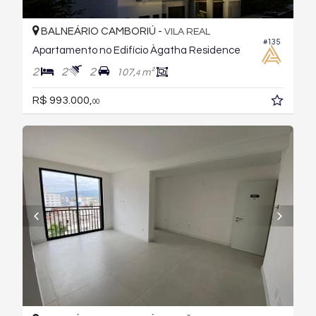
BALNEÁRIO CAMBORIÚ -
VILA REAL
#135
Apartamento no Edifício Àgatha Residence
2
2
2
107,
m²
4
R$ 993.000,
00