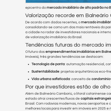
epicentro do
mercado imobiliário de alto padrão no B
Valorização recorde em Balneário
De acordo com dados recentes, o
mercado imobiliár
consolidando-se como um dos mais rentáveis do pa
a cidade no radar de investidores nacionais e inte
de valorização imobiliária do Brasil.
Tendências futuras do mercado imo
O futuro dos
empreendimentos imobiliários em Balne
Imóveis), três grandes tendências se destacam:
Tecnologia de ponta
: automação residencial, con
Sustentabilidade
: projetos arquitetônicos eco-f
Vida urbana sofisticada
: conceito de
condomínio
Por que investidores estão de olh
Além de Balneário Camboriú, o litoral catarinense
estado atrai crescentes fluxos de
capitais estrangei
Brasil. Com rodovias modernas, novos aeroportos e 
melhores locais para investir em imóveis em 2025 e 