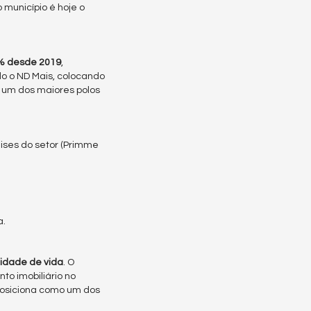
o município é hoje o
% desde 2019
,
do o ND Mais, colocando
o um dos maiores polos
ises do setor (Primme
a.
lidade de vida
. O
to imobiliário no
 posiciona como um dos