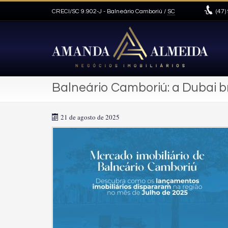
CRECI/SC 9.902-J
- Balneário Camboriú /
SC
(47)
Balneário Camboriú: a Dubai br
21 de agosto de 2025