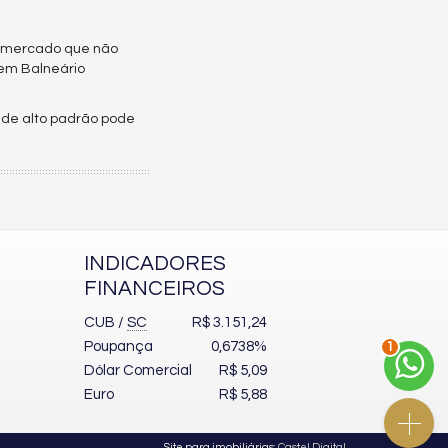
se mercado que não
 em Balneário
 de alto padrão pode
INDICADORES
FINANCEIROS
CUB /
SC
R$ 3.151,24
Poupança
0,6738%
1
Dólar Comercial
R$ 5,09
Euro
R$ 5,88
Site para imobiliárias
: Castel Digital