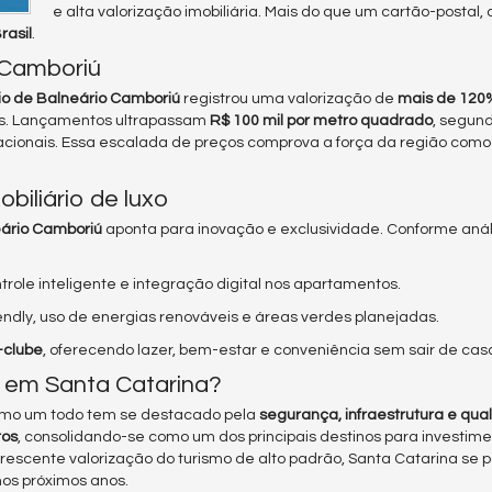
e alta valorização imobiliária. Mais do que um cartão-postal, 
rasil
.
 Camboriú
io de Balneário Camboriú
registrou uma valorização de
mais de 120
ís. Lançamentos ultrapassam
R$ 100 mil por metro quadrado
, segun
rnacionais. Essa escalada de preços comprova a força da região com
biliário de luxo
ário Camboriú
aponta para inovação e exclusividade. Conforme anál
trole inteligente e integração digital nos apartamentos.
riendly, uso de energias renováveis e áreas verdes planejadas.
-clube
, oferecendo lazer, bem-estar e conveniência sem sair de cas
o em Santa Catarina?
 como um todo tem se destacado pela
segurança, infraestrutura e qua
ros
, consolidando-se como um dos principais destinos para investimen
crescente valorização do turismo de alto padrão, Santa Catarina se
nos próximos anos.