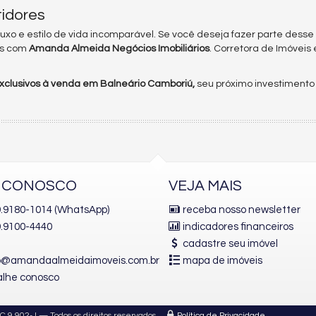
tidores
 luxo e estilo de vida incomparável. Se você deseja fazer parte des
es com
Amanda Almeida Negócios Imobiliários
. Corretora de Imóveis
clusivos à venda em Balneário Camboriú,
seu próximo investimento
E CONOSCO
VEJA MAIS
 9.9180-1014 (WhatsApp)
receba nosso newsletter
.9100-4440
indicadores financeiros
cadastre seu imóvel
o@amandaalmeidaimoveis.com.br
mapa de imóveis
alhe conosco
C 9.902-J
— Todos os direitos reservados.
Política de Privacidade