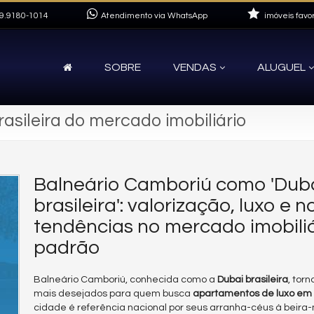
9.9180-1014
Atendimento via WhatsApp
imóveis favor
SOBRE
VENDAS
ALUGUEL
asileira do mercado imobiliário
Balneário Camboriú como 'Dub
brasileira': valorização, luxo e 
tendências no mercado imobiliá
padrão
Balneário Camboriú, conhecida como a
Dubai brasileira
, tor
mais desejados para quem busca
apartamentos de luxo em 
cidade é referência nacional por seus arranha-céus à beira-