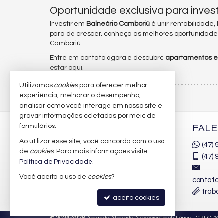
Oportunidade exclusiva para inves
Investir em
Balneário Camboriú
é unir rentabilidade,
para de crescer, conheça as melhores oportunidad
Camboriú
Entre em contato agora e descubra
apartamentos ex
estar aqui.
Utilizamos
cookies
para oferecer melhor
experiência, melhorar o desempenho,
analisar como você interage em nosso site e
gravar informações coletadas por meio de
formulários.
AMANDA ALMEIDA
FAL
NEGÓCIOS IMOBILIÁRIOS
Ao utilizar esse site, você concorda com o uso
(47)
de
cookies
. Para mais informações visite
(47)
9
Rua 2850, nº 100 - Sala 02
Política de Privacidade
.
Windsor Village
Você aceita o uso de
cookies
?
contat
Centro - 88330-363
trab
Balneário Camboriú /
SC
aceito cookies
©
2024-
2026
Amanda Almeida Negócios Imobiliários -
CRECI/S