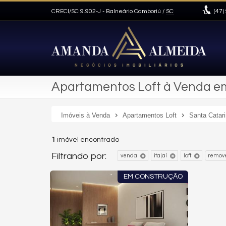
CRECI/SC 9.902-J
- Balneário Camboriú /
SC
(47)
Apartamentos Loft à Venda em 
Imóveis à Venda
Apartamentos Loft
Santa Catar
1
imóvel encontrado
Filtrando por:
venda
itajaí
loft
remove
EM CONSTRUÇÃO