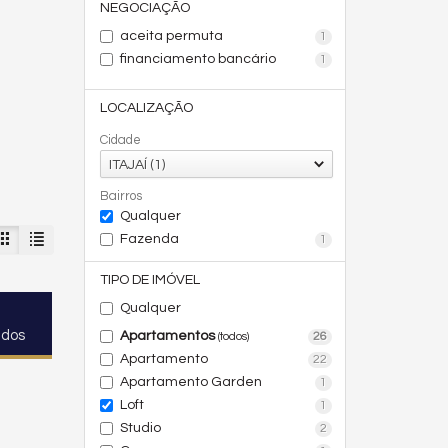
NEGOCIAÇÃO
aceita permuta
1
financiamento bancário
1
LOCALIZAÇÃO
Cidade
ITAJAÍ (1)
Bairros
Qualquer
Fazenda
1
TIPO DE IMÓVEL
Qualquer
ados
Apartamentos
26
(todos)
Apartamento
22
Apartamento Garden
1
Loft
1
Studio
2