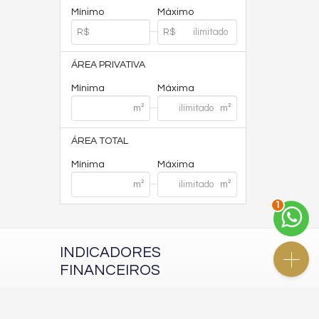
Mínimo
Máximo
ÁREA PRIVATIVA
Mínima
Máxima
ÁREA TOTAL
Mínima
Máxima
2
INDICADORES
FINANCEIROS
CUB /
SC
R$ 3.151,24
Poupança
0,6738%