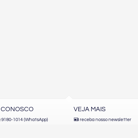
E CONOSCO
VEJA MAIS
 9.9180-1014 (WhatsApp)
receba nosso newsletter
.9100-4440
indicadores financeiros
cadastre seu imóvel