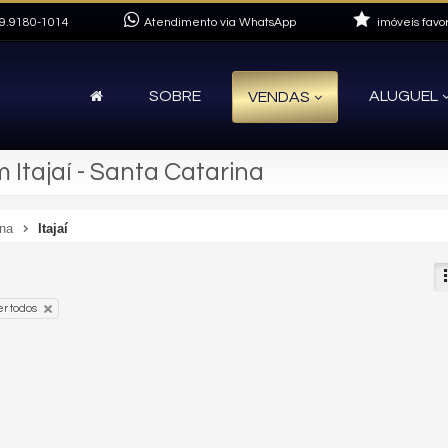
9.9180-1014
Atendimento via WhatsApp
imóveis favor
SOBRE
ALUGUEL
VENDAS
Itajaí - Santa Catarina
ina
Itajaí
r todos