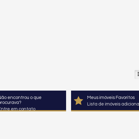
Não encontrou o que
Meus imóveis Favoritos
procurava?
Lista de imóveis adicion
Entre em contato