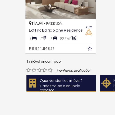
ITAJAÍ -
FAZENDA
#182
Loft no Edifício One Residence
1
1
1
63,
m²
7
R$ 911.648,
37
1
imóvel encontrado
(nenhuma avaliação)
Quer vender seu imóvel?
Cadastre-se e anuncie
conosco