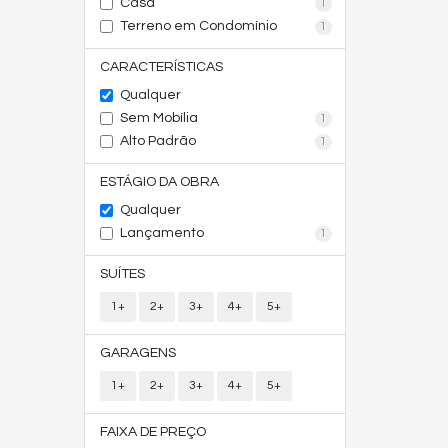
Casa
1
Terreno em Condomínio
1
CARACTERÍSTICAS
Qualquer
Sem Mobília
1
Alto Padrão
1
ESTÁGIO DA OBRA
Qualquer
Lançamento
1
SUÍTES
1+
2+
3+
4+
5+
GARAGENS
1+
2+
3+
4+
5+
FAIXA DE PREÇO