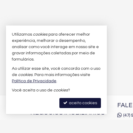
Utilizamos
cookies
para oferecer melhor
experiência, melhorar o desempenho,
analisar como você interage em nosso site e
gravar informações coletadas por meio de
formulários.
Ao utilizar esse site, você concorda com o uso
de
cookies
. Para mais informações visite
Política de Privacidade
.
Você aceita o uso de
cookies
?
aceito cookies
AMANDA ALMEIDA
FAL
NEGÓCIOS IMOBILIÁRIOS
(47)
(47)
9
Rua 2850, nº 100 - Sala 02
Windsor Village