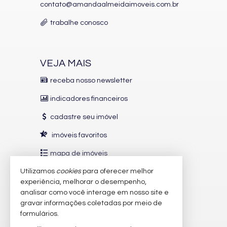
contato@amandaalmeidaimoveis.com.br
trabalhe conosco
VEJA MAIS
receba nosso newsletter
indicadores financeiros
cadastre seu imóvel
imóveis favoritos
mapa de imóveis
Utilizamos
cookies
para oferecer melhor
INDICADORES
FINANCEIROS
experiência, melhorar o desempenho,
analisar como você interage em nosso site e
CUB /
SC
R$ 3.151,24
gravar informações coletadas por meio de
Poupança
0,6738%
formulários.
Dólar Comercial
R$ 5,12