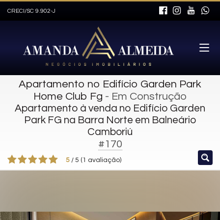
CRECI/SC 9.902-J
Apartamento no Edifício Garden Park
Home Club Fg
- Em Construção
Apartamento à venda no Edifício Garden
Park FG na Barra Norte em Balneário
Camboriú
#170
5
/
5
(
1
avaliação)