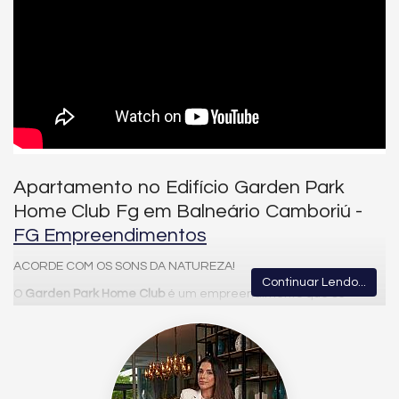
Apartamento no Edifício Garden Park
Home Club Fg em Balneário Camboriú -
FG Empreendimentos
ACORDE COM OS SONS DA NATUREZA!
Continuar Lendo...
O
Garden Park Home Club
é um empreendimento que se
destaca por seu terreno especial em Balneário Camboriú e
pelo compromisso de criar um parque integrado ao contexto
urbano. Todas as soluções adotadas visam proporcionar aos
moradores e à cidade uma área verde que valorize os recursos
naturais existentes, promovendo a integração das pessoas