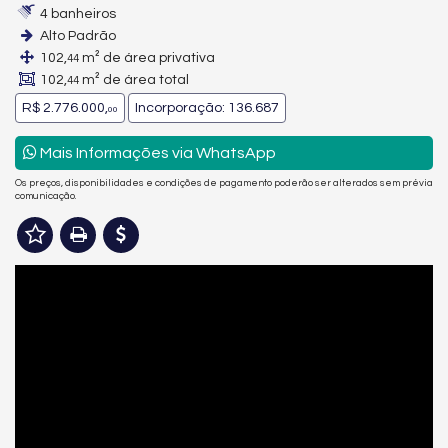
4 banheiros
Alto Padrão
102,
m² de área privativa
44
102,
m² de área total
44
R$ 2.776.000,
Incorporação: 136.687
00
Mais Informações via WhatsApp
Os preços, disponibilidades e condições de pagamento poderão ser alterados sem prévia
comunicação.