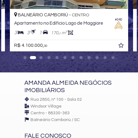
BALNEÁRIO CAMBORIÚ -
CENTRO
#340
Apartamento no Edifício Lago de Maggiore
3
3
1
170,
m²
0
R$ 4.100.000,
00
AMANDA ALMEIDA NEGÓCIOS
IMOBILIÁRIOS
Rua 2850, nº 100 - Sala 02
Windsor Village
Centro - 88330-363
Balneário Camboriú /
SC
FALE CONOSCO