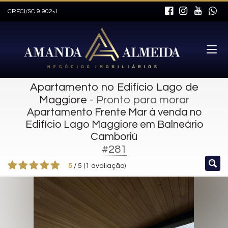
CRECI/SC 9.902-J
Apartamento no Edifício Lago de
Maggiore
- Pronto para morar
Apartamento Frente Mar à venda no
Edifício Lago Maggiore em Balneário
Camboriú
#281
5
/
5
(
1
avaliação)