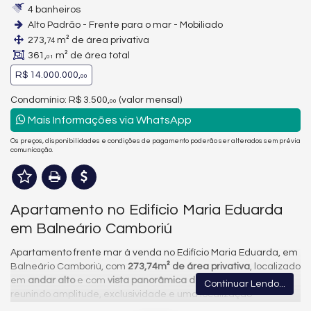
4 banheiros
Alto Padrão - Frente para o mar - Mobiliado
273,
m² de área privativa
74
361,
m² de área total
01
R$ 14.000.000,
00
Condomínio: R$ 3.500,
(valor mensal)
00
Mais Informações via WhatsApp
Os preços, disponibilidades e condições de pagamento poderão ser alterados sem prévia
comunicação.
Apartamento no Edifício Maria Eduarda
em Balneário Camboriú
Apartamento frente mar à venda no Edifício Maria Eduarda, em
Balneário Camboriú, com
273,74m² de área privativa
, localizado
em
andar alto
e com
vista panorâmica definitiva do mar
,
Continuar Lendo...
reunindo amplitude, exclusividade e uma localização
absolutamente privilegiada na orla da cidade. O imóvel conta