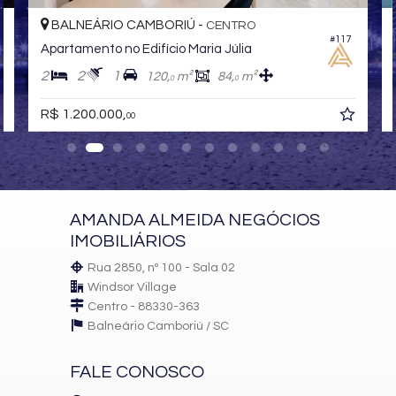
BALNEÁRIO CAMBORIÚ -
CENTRO
#117
Apartamento no Edifício Maria Júlia
2
2
1
120,
m²
84,
m²
0
0
R$ 1.200.000,
00
AMANDA ALMEIDA NEGÓCIOS
IMOBILIÁRIOS
Rua 2850, nº 100 - Sala 02
Windsor Village
Centro - 88330-363
Balneário Camboriú /
SC
FALE CONOSCO