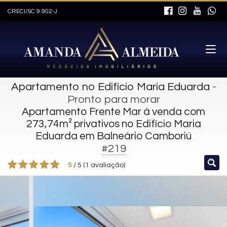
CRECI/SC 9.902-J
Apartamento no Edifício Maria Eduarda
-
Pronto para morar
Apartamento Frente Mar à venda com
273,74m² privativos no Edifício Maria
Eduarda em Balneário Camboriú
#219
5
/
5
(
1
avaliação)