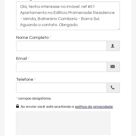
mar, tornando-se a escolha ideal para quem busca morar ou
investir em um imóvel sofisticado e valorizado em Balneário
Camboriú.
Amanda Almeida Negócios Imobiliários
A sua imobiliária em Balneário Camboriú.Imóvel disponível para
Nome Completo
visitação.Entre em contato conosco e conheça esse
empreendimento.
*Os valores estão sujeitos a alteração sem aviso prévio.* Galeria
de imagens pode conter representações ilustrativas do imóvel.
Email
O APARTAMENTO:
Telefone
Mobiliado
03 Dormitórios (sendo 1 suíte + 2 demi-suítes)
Living Integrado
*
campos obrigatórios
Churrasqueira
Cozinha
Ao enviar você está aceitando a
política de privacidade
.
Lavabo
Área de Serviço
02 Vagas de Garagem