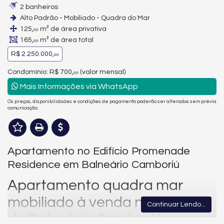
2 banheiros
Alto Padrão - Mobiliado - Quadra do Mar
125,
m² de área privativa
00
165,
m² de área total
00
R$ 2.250.000,
00
Condomínio: R$ 700,
(valor mensal)
00
Mais Informações via WhatsApp
Os preços, disponibilidades e condições de pagamento poderão ser alterados sem prévia
comunicação.
Apartamento no Edifício Promenade
Residence em Balneário Camboriú
Apartamento quadra mar
mobiliado à venda no Centro
Continuar Lendo...
de Balneário Camboriú