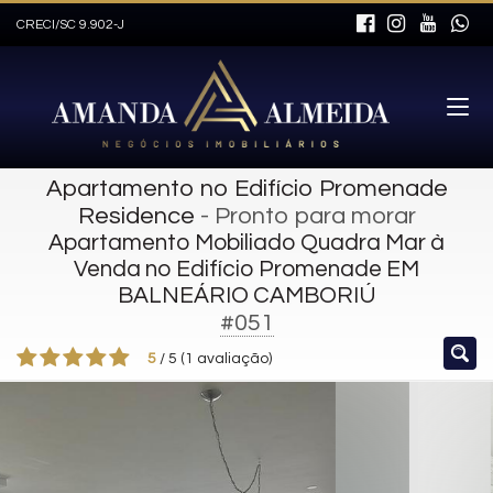
CRECI/SC 9.902-J
Apartamento no Edifício Promenade
Residence
- Pronto para morar
Apartamento Mobiliado Quadra Mar à
Venda no Edifício Promenade EM
BALNEÁRIO CAMBORIÚ
#051
5
/
5
(
1
avaliação)