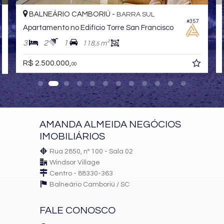
BALNEÁRIO CAMBORIÚ -
BARRA SUL
#357
Apartamento no Edifício Torre San Francisco
3
2
1
118,
m²
5
R$ 2.500.000,
00
AMANDA ALMEIDA NEGÓCIOS
IMOBILIÁRIOS
Rua 2850, nº 100 - Sala 02
Windsor Village
Centro - 88330-363
Balneário Camboriú /
SC
FALE CONOSCO