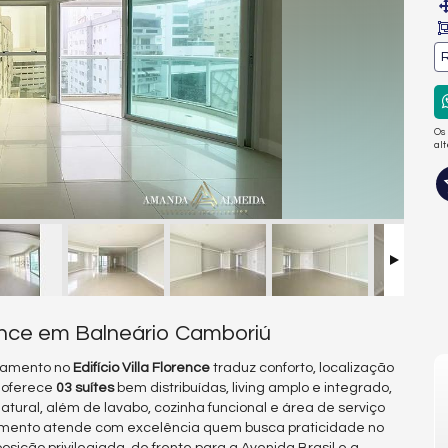
R
Os
al
rence em Balneário Camboriú
rtamento no
Edifício Villa Florence
traduz conforto, localização
l oferece
03 suítes
bem distribuídas, living amplo e integrado,
natural, além de lavabo, cozinha funcional e área de serviço
amento atende com excelência quem busca praticidade no