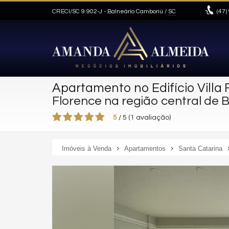
CRECI/SC 9.902-J
- Balneário Camboriú /
SC
(47)
Apartamento no Edifício Villa 
Florence na região central de 
5
/
5
(
1
avaliação)
Imóveis à Venda
Apartamentos
Santa Catarina