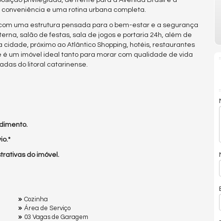
osição privilegiada, de frente para a Avenida Brasil e a
, conveniência e uma rotina urbana completa.
com uma estrutura pensada para o bem-estar e a segurança
na, salão de festas, sala de jogos e portaria 24h, além de
 cidade, próximo ao Atlântico Shopping, hotéis, restaurantes
te é um imóvel ideal tanto para morar com qualidade de vida
das do litoral catarinense.
dimento.
io.*
rativas do imóvel.
Cozinha
Área de Serviço
03 Vagas de Garagem