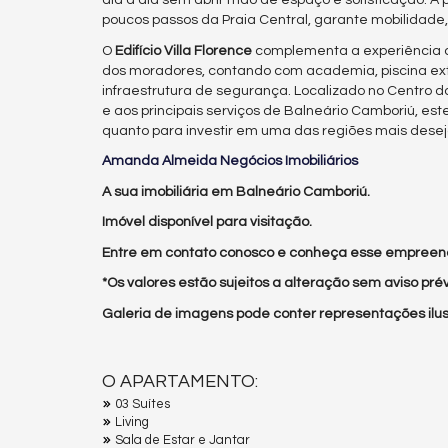
dia a dia sem abrir mão de espaço e sofisticação. A p
poucos passos da Praia Central, garante mobilidade
O
Edifício Villa Florence
complementa a experiência 
dos moradores, contando com academia, piscina exter
infraestrutura de segurança. Localizado no Centro da
e aos principais serviços de Balneário Camboriú, es
quanto para investir em uma das regiões mais deseja
Amanda Almeida Negócios Imobiliários
A sua imobiliária em Balneário Camboriú.
Imóvel disponível para visitação.
Entre em contato conosco e conheça esse empreen
*Os valores estão sujeitos a alteração sem aviso prév
Galeria de imagens pode conter representações ilust
O APARTAMENTO:
03 Suítes
Living
Sala de Estar e Jantar