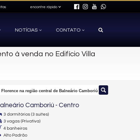
itos
encontre rápido
NOTÍCIAS
CONTATO
to à venda no Edifício Villa
a Florence na região central de Balneário Camboriú
alneário Camboriú
-
Centro
3 dormitórios (3 suítes)
3 vagas (Privativa)
4 banheiros
Alto Padrão