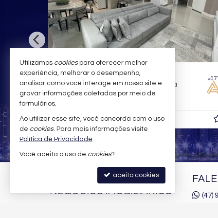
Utilizamos
cookies
para oferecer melhor
BALNEÁRIO CAMBORIÚ -
CENTRO
experiência, melhorar o desempenho,
#210
#07
analisar como você interage em nosso site e
Apartamento no Edifício Luminare Residencial
Apartamento no Edifício Ópera Plaza
gravar informações coletadas por meio de
3
4
3
136,
m²
2
formulários.
R$ 2.700.000,
Ao utilizar esse site, você concorda com o uso
00
de
cookies
. Para mais informações visite
Política de Privacidade
.
Você aceita o uso de
cookies
?
aceito cookies
AMANDA ALMEIDA
FAL
NEGÓCIOS IMOBILIÁRIOS
(47)
(47)
9
Rua 2850, nº 100 - Sala 02