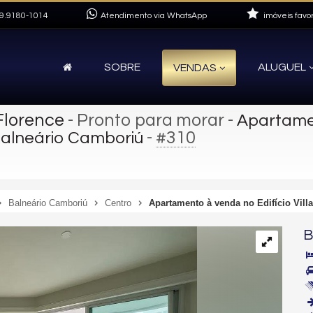
9.9180-1014
Atendimento via WhatsApp
imóveis favor
SOBRE
ALUGUEL
VENDAS
Florence
- Pronto para morar
-
Apartamen
-
#310
Balneário Camboriú
Balneário Camboriú
Centro
Apartamento à venda no Edifício Vill
B