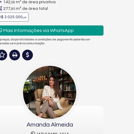
142,
m² de área privativa
96
277,
m² de área total
85
$ 3.025.000,
00
Mais Informações via WhatsApp
 preços, disponibilidades e condições de pagamento poderão ser
terados sem prévia comunicação.
Amanda Almeida