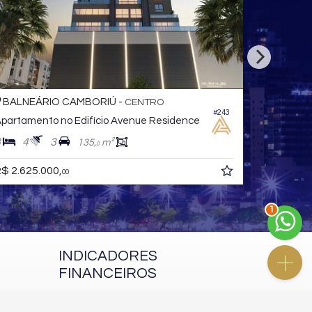
BALNEÁRIO CAMBORIÚ -
BALNEÁ
CENTRO
#243
partamento no Edifício Avenue Residence
Apartament
3
4
3
3
4
135,
m²
0
$ 2.625.000,
R$ 3.500.
00
2
INDICADORES
FINANCEIROS
CUB /
SC
R$ 3.151,24