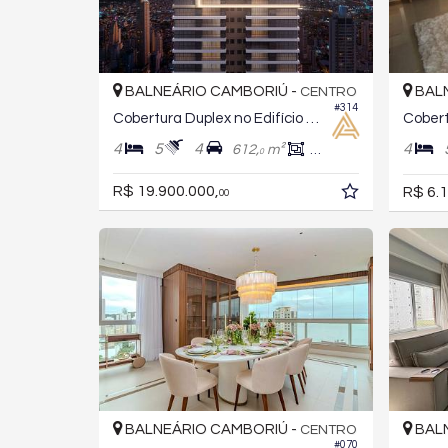
BALNEÁRIO CAMBORIÚ -
BALN
CENTRO
#314
Cobertura Duplex no Edifício Marena Embraed
4
5
4
4
612,
m²
451,
m²
8
0
R$ 19.900.000,
R$ 6.1
00
BALNEÁRIO CAMBORIÚ -
BALN
CENTRO
#070