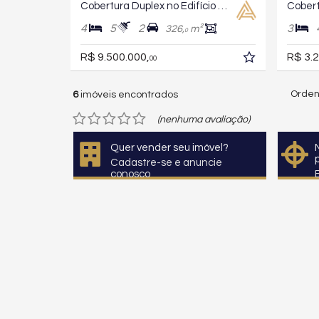
Cobertura Duplex no Edifício Olimpia Residence
4
5
2
3
326,
m²
0
R$ 9.500.000,
R$ 3.2
00
Orden
6
imóveis encontrados
(nenhuma avaliação)
Quer vender seu imóvel?
Cadastre-se e anuncie
conosco