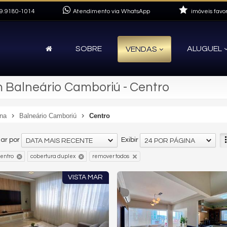
9.9180-1014
Atendimento via WhatsApp
imóveis favor
SOBRE
ALUGUEL
VENDAS
 Balneário Camboriú - Centro
ina
Balneário Camboriú
Centro
ar por
Exibir
DATA MAIS RECENTE
24 POR PÁGINA
entro
cobertura duplex
remover todos
VISTA MAR