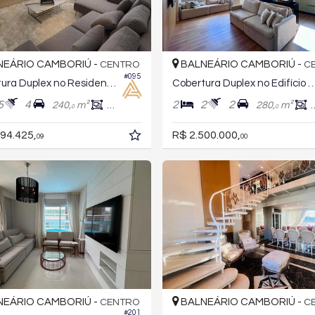
EÁRIO CAMBORIÚ -
BALNEÁRIO CAMBORIÚ -
CENTRO
C
#095
Cobertura Duplex no Residencial Evely
Cobertura Duplex no Edifício Marcus
5
4
2
2
2
240,
m²
183,
m²
280,
m²
0
0
0
94.425,
R$ 2.500.000,
09
00
EÁRIO CAMBORIÚ -
BALNEÁRIO CAMBORIÚ -
CENTRO
C
#201