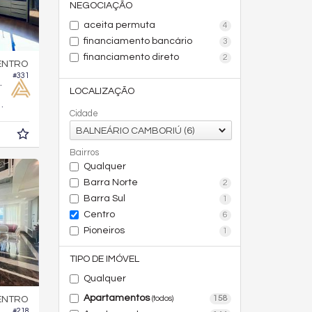
NEGOCIAÇÃO
aceita permuta
4
financiamento bancário
3
financiamento direto
2
ENTRO
#331
 Vinicius
LOCALIZAÇÃO
203,
m²
0
Cidade
BALNEÁRIO CAMBORIÚ (6)
Bairros
Qualquer
Barra Norte
2
Barra Sul
1
Centro
6
Pioneiros
1
TIPO DE IMÓVEL
Qualquer
Apartamentos
158
(todos)
ENTRO
#218