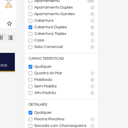
Apartamento
144
a Duplex no Edifício Jardim Atlântico
Apartamento Duplex
2
260,
m²
0
Apartamento Garden
3
Cobertura
1
Cobertura Duplex
6
Cobertura Triplex
2
Casa
1
Sala Comercial
2
CARACTERÍSTICAS
ados
Qualquer
Quadra do Mar
1
Mobiliado
5
Sem Mobília
1
Alto Padrão
5
DETALHES
Qualquer
Piscina Privativa
1
Sacada com Churrasqueira
1