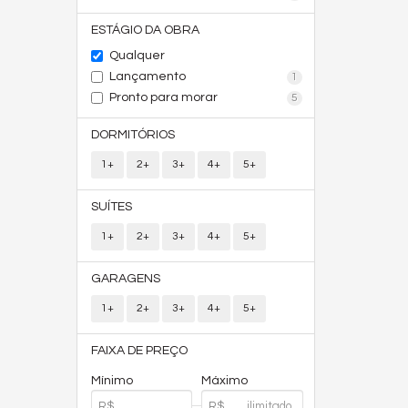
ESTÁGIO DA OBRA
Qualquer
Lançamento
1
Pronto para morar
5
DORMITÓRIOS
1+
2+
3+
4+
5+
SUÍTES
1+
2+
3+
4+
5+
GARAGENS
1+
2+
3+
4+
5+
FAIXA DE PREÇO
Mínimo
Máximo