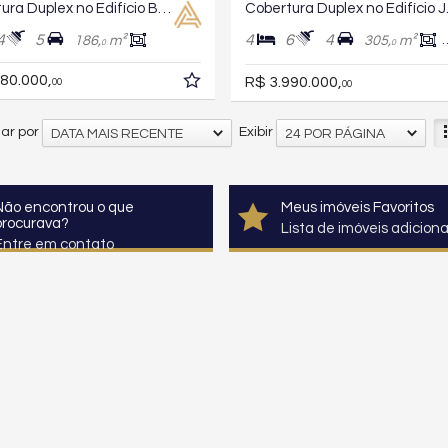
Cobertura Duplex no Edifício Baía dos Golfinhos
Cobertur
4
5
4
6
4
186,
m²
305,
m²
0
0
80.000,
R$ 3.990.000,
00
00
ar por
Exibir
DATA MAIS RECENTE
24 POR PÁGINA
Não encontrou o que
Meus imóveis Favoritos
procurava?
Lista de imóveis adicion
Entre em contato