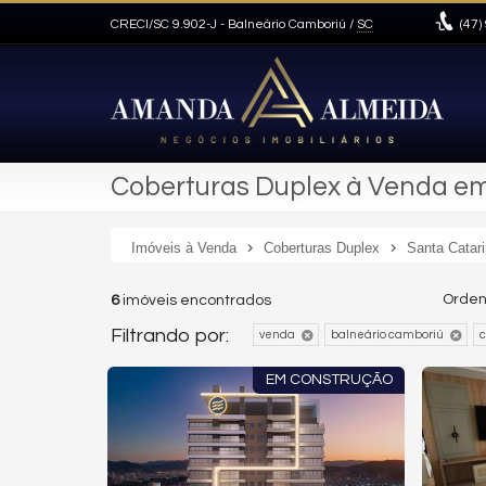
CRECI/SC 9.902-J
- Balneário Camboriú /
SC
(47)
Coberturas Duplex à Venda em
Imóveis à Venda
Coberturas Duplex
Santa Catar
Orden
6
imóveis encontrados
Filtrando por:
venda
balneário camboriú
c
EM CONSTRUÇÃO