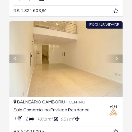
R$ 1.321.603,
50
EXCLUSIVIDADE
BALNEÁRIO CAMBORIÚ -
CENTRO
#254
Sala Comercial no Privilege Residence
1
2
107,
m²
95,
m²
2
3
R$ 5.500.000,