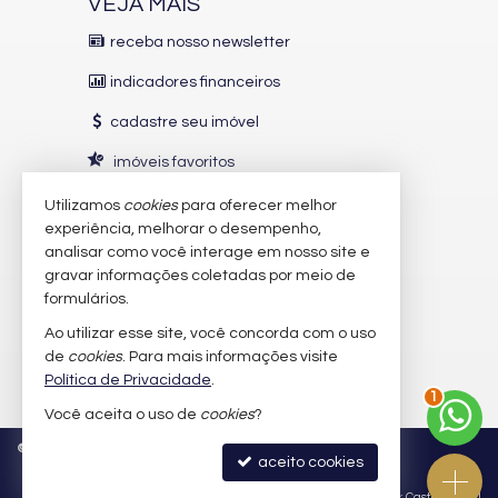
VEJA MAIS
receba nosso newsletter
indicadores financeiros
cadastre seu imóvel
imóveis favoritos
mapa de imóveis
Utilizamos
cookies
para oferecer melhor
experiência, melhorar o desempenho,
analisar como você interage em nosso site e
INDICADORES
FINANCEIROS
gravar informações coletadas por meio de
CUB /
SC
R$ 3.151,24
formulários.
Poupança
0,6738%
Ao utilizar esse site, você concorda com o uso
Dólar Comercial
R$ 5,10
de
cookies
. Para mais informações visite
Euro
R$ 5,88
Política de Privacidade
.
2
Você aceita o uso de
cookies
?
©
2026
CRECI/SC 9.902-J
Política de Privacidade
aceito cookies
Site para imobiliárias
: Castel Digital