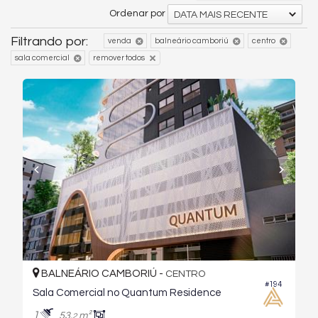
Ordenar por
DATA MAIS RECENTE
Filtrando por:
venda
balneário camboriú
centro
sala comercial
remover todos
BALNEÁRIO CAMBORIÚ -
CENTRO
#194
Sala Comercial no Quantum Residence
1
53,
m²
2