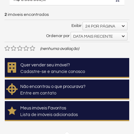
00
2
imóveis encontrados
Exibir
24 POR PÁGINA
Ordenar por
DATA MAIS RECENTE
(nenhuma avaliação)
Quer vender seu imóvel?
Cadastre-se e anuncie conosco
Não encontrou o que procurava?
Entre em contato
Meus imóveis Favoritos
Lista de imóveis adicionados