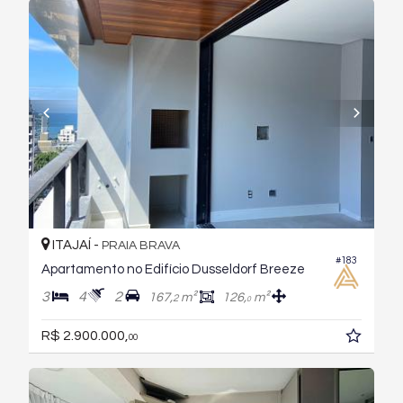
ITAJAÍ -
PRAIA BRAVA
#183
Apartamento no Edifício Dusseldorf Breeze
3
4
2
167,
m²
126,
m²
2
0
R$ 2.900.000,
00