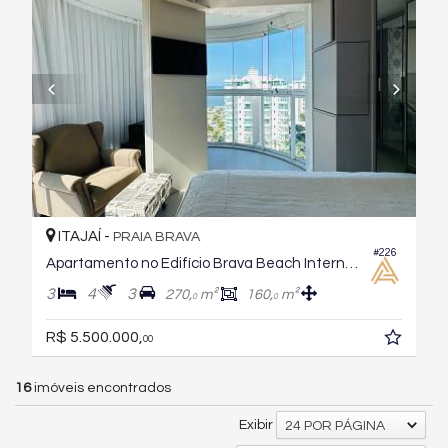
ITAJAÍ -
PRAIA BRAVA
#226
Apartamento no Edifício Brava Beach Internacional Reserva Aroeira
3
4
3
270,
m²
160,
m²
0
0
R$ 5.500.000,
00
16
imóveis encontrados
Exibir
24 POR PÁGINA