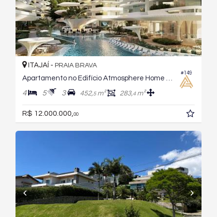
ITAJAÍ -
PRAIA BRAVA
#149
Apartamento no Edifício Atmosphere Home Spa By Versace
4
5
3
452,
m²
283,
m²
5
4
R$ 12.000.000,
00