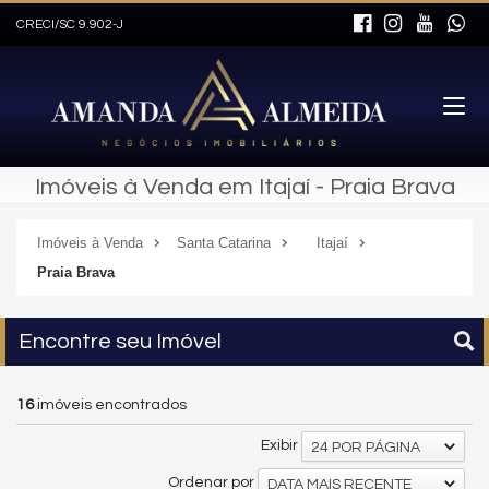
CRECI/SC 9.902-J
Imóveis à Venda em Itajaí - Praia Brava
Imóveis à Venda
Santa Catarina
Itajaí
Praia Brava
Encontre seu Imóvel
16
imóveis encontrados
Exibir
24 POR PÁGINA
Ordenar por
DATA MAIS RECENTE