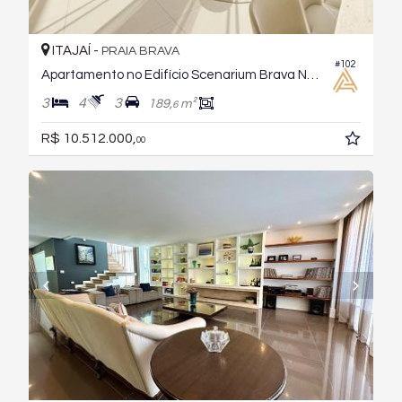
ITAJAÍ -
PRAIA BRAVA
#102
Apartamento no Edifício Scenarium Brava Norte
3
4
3
189,
m²
6
R$ 10.512.000,
00