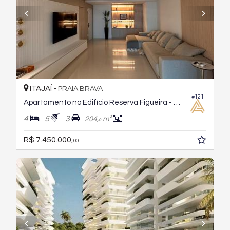
ITAJAÍ -
PRAIA BRAVA
#121
Apartamento no Edifício Reserva Figueira - Brava Beach
4
5
3
204,
m²
0
R$ 7.450.000,
00