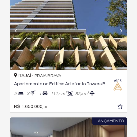
ITAJAÍ -
PRAIA BRAVA
#325
Apartamento no Edifício Artefacto Towers By Ck
2
3
1
111,
m²
82,
m²
0
0
R$ 1.650.000,
00
LANÇAMENTO