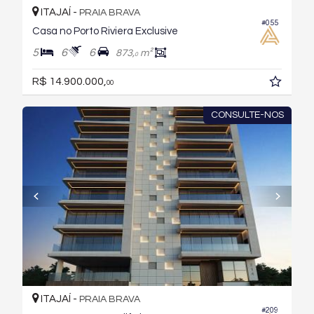
ITAJAÍ -
PRAIA BRAVA
#055
Casa no Porto Riviera Exclusive
5
6
6
873,
m²
0
R$ 14.900.000,
00
CONSULTE-NOS
ITAJAÍ -
PRAIA BRAVA
#209