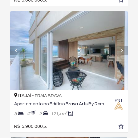
00
ITAJAÍ -
PRAIA BRAVA
#181
Apartamento no Edifício Brava Arts By Romero Brito
3
4
2
171,
m²
0
R$ 5.900.000,
00