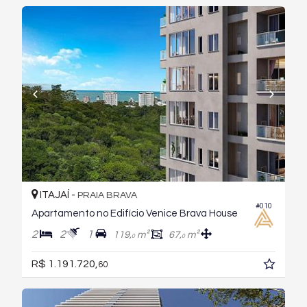
ITAJAÍ -
PRAIA BRAVA
#010
Apartamento no Edifício Venice Brava House
2
2
1
119,
m²
67,
m²
0
0
R$ 1.191.720,
60