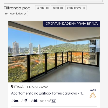
Filtrando por:
venda
itajaí
praia brava
remover todos
OPORTUNIDADE NA PRAIA BRAVA
ITAJAÍ -
PRAIA BRAVA
#065
Apartamento no Edifício Torres da Brava - Torre Sirena
2
3
2
82,
m²
5