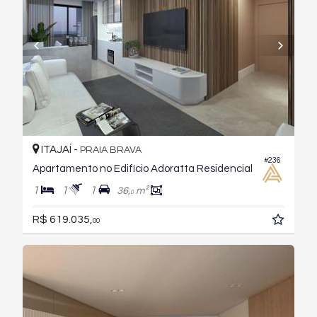
ITAJAÍ -
PRAIA BRAVA
#236
Apartamento no Edifício Adoratta Residencial
1
1
1
36,
m²
0
R$ 619.035,
00