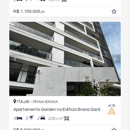
0
R$ 1.100.000,
00
ITAJAÍ -
PRAIA BRAVA
#176
Apartamento Garden no Edifício Brava Garden Residence
4
5
2
229,
m²
4
R$ 5.000.000,