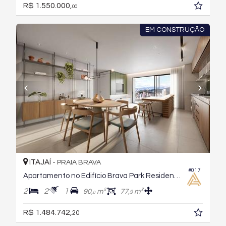
R$ 1.550.000,
00
EM CONSTRUÇÃO
ITAJAÍ -
PRAIA BRAVA
#017
Apartamento no Edifício Brava Park Residence
2
2
1
90,
m²
77,
m²
9
0
R$ 1.484.742,
20