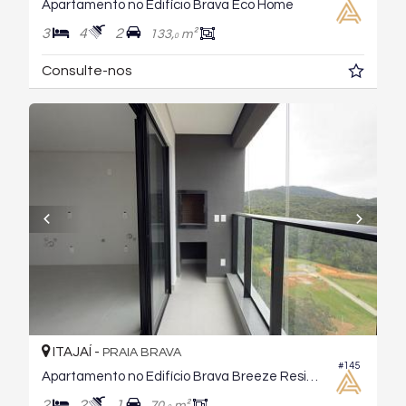
Apartamento no Edifício Brava Eco Home
3
4
2
133,
m²
0
Consulte-nos
ITAJAÍ -
PRAIA BRAVA
#145
Apartamento no Edifício Brava Breeze Residence
2
2
1
70,
m²