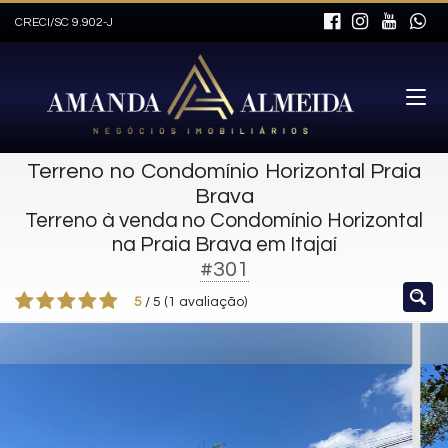
CRECI/SC 9.902-J
Terreno no Condomínio Horizontal Praia
Brava
Terreno à venda no Condomínio Horizontal
na Praia Brava em Itajaí
#301
5
/
5
(
1
avaliação)