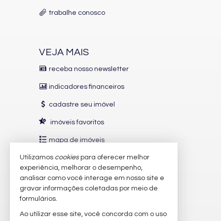
trabalhe conosco
VEJA MAIS
receba nosso newsletter
indicadores financeiros
cadastre seu imóvel
imóveis favoritos
mapa de imóveis
Utilizamos
cookies
para oferecer melhor
INDICADORES
FINANCEIROS
experiência, melhorar o desempenho,
analisar como você interage em nosso site e
CUB /
SC
R$ 3.151,24
gravar informações coletadas por meio de
Poupança
0,6738%
formulários.
Dólar Comercial
R$ 5,09
Ao utilizar esse site, você concorda com o uso
Euro
R$ 5,88