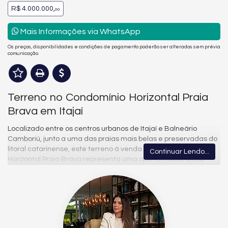
R$ 4.000.000,
00
Mais Informações via WhatsApp
Os preços, disponibilidades e condições de pagamento poderão ser alterados sem prévia
comunicação.
Terreno no Condomínio Horizontal Praia
Brava em Itajaí
Localizado entre os centros urbanos de Itajaí e Balneário
Camboriú, junto a uma das praias mais belas e preservadas do
litoral catarinense, este terreno à venda no Condomínio
Continuar Lendo...
Horizontal Praia Brava representa uma oportunidade única
para quem deseja construir com exclusividade, segurança e
qualidade de vida em meio à natureza. Inserido em um cenário
privilegiado, cercado pela Mata Atlântica, o condomínio
proporciona uma conexão genuína com a fauna e a flora locais,
onde trilhas naturais convidam a caminhadas ao ar livre, com
ar puro e vistas encantadoras do mar, criando uma atmosfera