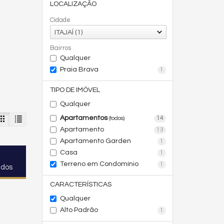
LOCALIZAÇÃO
Cidade
ITAJAÍ (1)
Bairros
Qualquer
Praia Brava
1
TIPO DE IMÓVEL
Qualquer
Apartamentos
14
(todos)
Apartamento
13
Apartamento Garden
1
Casa
1
Terreno em Condomínio
1
ados
CARACTERÍSTICAS
Qualquer
Alto Padrão
1