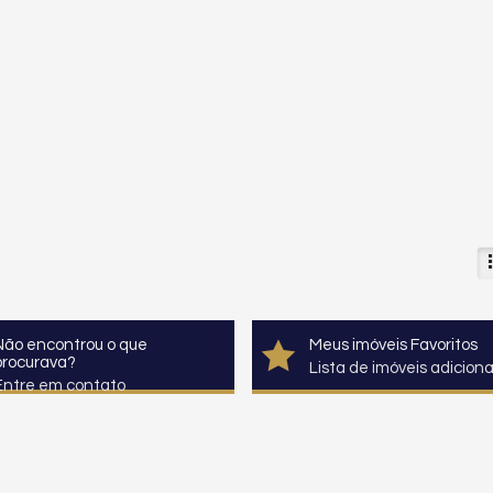
Não encontrou o que
Meus imóveis Favoritos
procurava?
Lista de imóveis adicion
Entre em contato