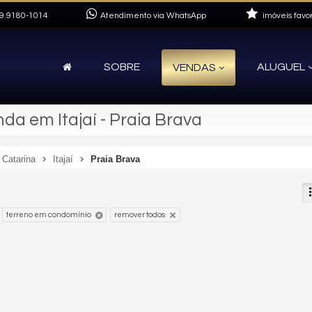
9.9180-1014
Atendimento via WhatsApp
imóveis favor
SOBRE
ALUGUEL
VENDAS
a em Itajaí - Praia Brava
 Catarina
Itajaí
Praia Brava
terreno em condomínio
remover todos