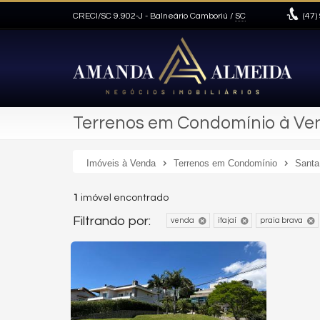
CRECI/SC 9.902-J
- Balneário Camboriú /
SC
(47)
Terrenos em Condomínio à Vend
Imóveis à Venda
Terrenos em Condomínio
Santa
1
imóvel encontrado
Filtrando por:
venda
itajaí
praia brava