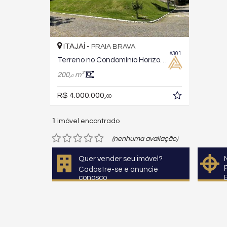
ITAJAÍ -
PRAIA BRAVA
#301
Terreno no Condomínio Horizontal Praia Brava
200,
m²
0
R$ 4.000.000,
00
1
imóvel encontrado
(nenhuma avaliação)
Quer vender seu imóvel?
Cadastre-se e anuncie
conosco