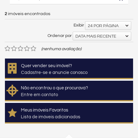
2
imóveis encontrados
Exibir
24 POR PÁGINA
Ordenar por
DATA MAIS RECENTE
(nenhuma avaliação)
Quer vender seu imóvel?
Cadastre-se e anuncie conosco
Não encontrou o que procurava?
Entre em contato
Meus imóveis Favoritos
Lista de imóveis adicionados