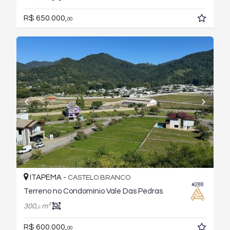
R$ 650.000,
00
ITAPEMA -
CASTELO BRANCO
#288
Terreno no Condomínio Vale Das Pedras
300,
m²
0
R$ 600.000,
00