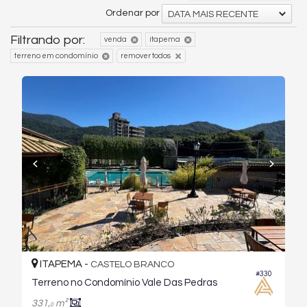
Ordenar por
DATA MAIS RECENTE
Filtrando por:
venda
itapema
terreno em condomínio
remover todos
ITAPEMA -
CASTELO BRANCO
#330
Terreno no Condomínio Vale Das Pedras
331,
m²
0