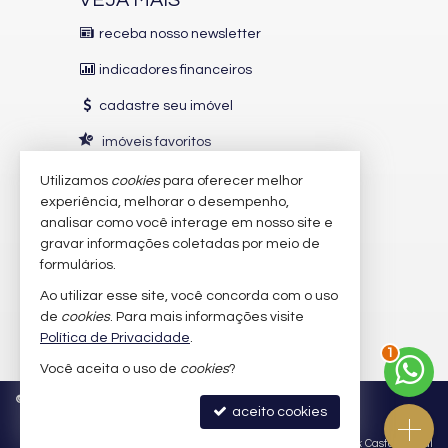
VEJA MAIS
receba nosso newsletter
indicadores financeiros
cadastre seu imóvel
imóveis favoritos
mapa de imóveis
Utilizamos
cookies
para oferecer melhor
experiência, melhorar o desempenho,
analisar como você interage em nosso site e
INDICADORES
FINANCEIROS
gravar informações coletadas por meio de
CUB /
SC
R$ 3.151,24
formulários.
Poupança
0,6738%
Ao utilizar esse site, você concorda com o uso
Dólar Comercial
R$ 5,12
de
cookies
. Para mais informações visite
Euro
R$ 5,91
Política de Privacidade
.
2
Você aceita o uso de
cookies
?
©
2026
CRECI/SC 9.902-J
Política de Privacidade
aceito cookies
Site para imobiliárias
: Castel Digital