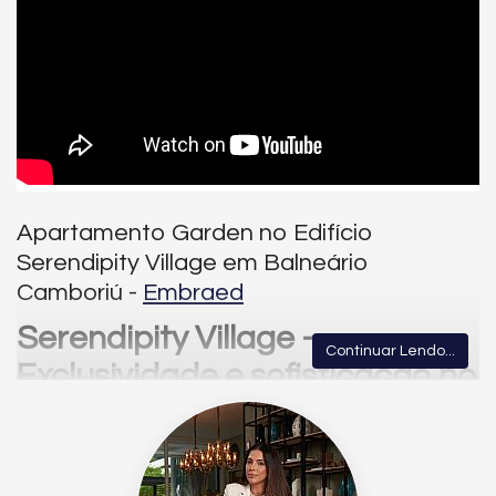
Apartamento Garden no Edifício
Serendipity Village em Balneário
Camboriú -
Embraed
Serendipity Village –
Continuar Lendo...
Exclusividade e sofisticação no
coração de Balneário
Camboriú.
O
Serendipity Village
, padrão Embraed, traz a essência do