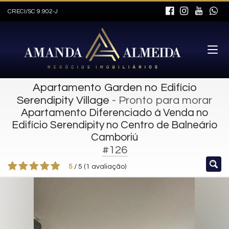
CRECI/SC 9.902-J
Apartamento Garden no Edifício
Serendipity Village
- Pronto para morar
Apartamento Diferenciado à Venda no
Edifício Serendipity no Centro de Balneário
Camboriú
#126
5
/
5
(
1
avaliação)