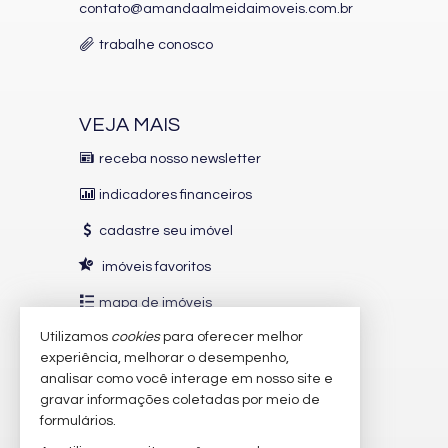
contato@amandaalmeidaimoveis.com.br
trabalhe conosco
VEJA MAIS
receba nosso newsletter
indicadores financeiros
cadastre seu imóvel
imóveis favoritos
mapa de imóveis
Utilizamos
cookies
para oferecer melhor
INDICADORES
FINANCEIROS
experiência, melhorar o desempenho,
analisar como você interage em nosso site e
CUB /
SC
R$ 3.151,24
gravar informações coletadas por meio de
Poupança
0,6738%
formulários.
Dólar Comercial
R$ 5,12