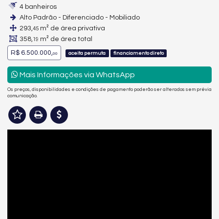
4 banheiros
Alto Padrão - Diferenciado - Mobiliado
293,
m² de área privativa
45
358,
m² de área total
19
R$ 6.500.000,
aceita permuta
financiamento direto
00
Mais Informações via WhatsApp
Os preços, disponibilidades e condições de pagamento poderão ser alterados sem prévia
comunicação.