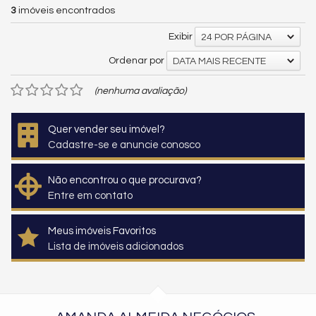
3
imóveis encontrados
Exibir
24 POR PÁGINA
Ordenar por
DATA MAIS RECENTE
(nenhuma avaliação)
Quer vender seu imóvel?
Cadastre-se e anuncie conosco
Não encontrou o que procurava?
Entre em contato
Meus imóveis Favoritos
Lista de imóveis adicionados