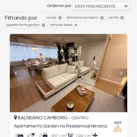
Ordenar por
DATA MAIS RECENTE
Filtrando por:
venda
balneário camboriú
centro
apartamento garden
remover todos
BALNEÁRIO CAMBORIÚ -
CENTRO
#084
Apartamento Garden no Residencial Nirvana
3
4
2
302,
m²
244,
m²
2
3