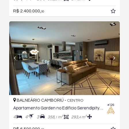
R$ 2.400.000,
00
BALNEÁRIO CAMBORIÚ -
CENTRO
#126
Apartamento Garden no Edifício Serendipity Village
4
4
3
358,
m²
293,
m²
1
4