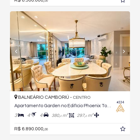
R$ 6.500.000,
00
BALNEÁRIO CAMBORIÚ -
CENTRO
#334
Apartamento Garden no Edifício Phoenix Tower
3
4
4
380,
m²
297,
m²
0
0
R$ 6.890.000,
00