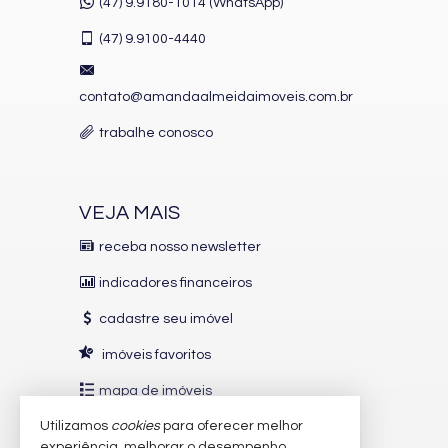
(47) 9.9180-1014 (WhatsApp)
(47)
9.9100-4440
contato@amandaalmeidaimoveis.com.br
trabalhe conosco
VEJA MAIS
receba nosso newsletter
indicadores financeiros
cadastre seu imóvel
imóveis favoritos
mapa de imóveis
Utilizamos
cookies
para oferecer melhor
INDICADORES
FINANCEIROS
experiência, melhorar o desempenho,