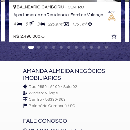
BALNEÁRIO CAMBORIÚ -
CENTRO
#282
Apartamento no Residencial Farol de Valença
4
5
3
225,
m²
135,
m²
8
0
R$ 2.490.000,
00
AMANDA ALMEIDA NEGÓCIOS
IMOBILIÁRIOS
Rua 2850, nº 100 - Sala 02
Windsor Village
Centro - 88330-363
Balneário Camboriú /
SC
FALE CONOSCO