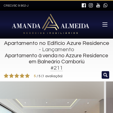
CRECI/SC 9.902-J
Apartamento no Edifício Azure Residence
- Lançamento
Apartamento à venda no Azzure Residence
em Balneário Camboriú
#211
5
/
5
(
1
avaliação)