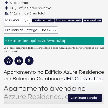
Alto Padrão
140,
m² de área privativa
01
140,
m² de área total
01
R$ 2.450.000,
aceita permuta
financiamento direto
aceita veículo
00
Previsão de Entrega: julho / 2027
Mais Informações via WhatsApp
Os preços, disponibilidades e condições de pagamento poderão ser alterados sem prévia
comunicação.
Apartamento no Edifício Azure Residence
em Balneário Camboriú -
JFC Construtora
Apartamento à venda no
Azzure Residence, em
Continuar Lendo...
Balneário Camboriú