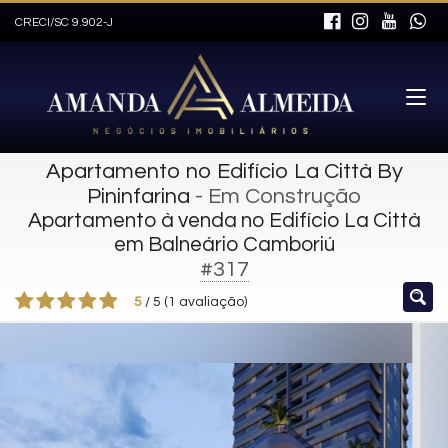
CRECI/SC 9.902-J
Apartamento no Edifício La Città By
Pininfarina
- Em Construção
Apartamento à venda no Edifício La Città
em Balneário Camboriú
#317
5
/
5
(
1
avaliação)