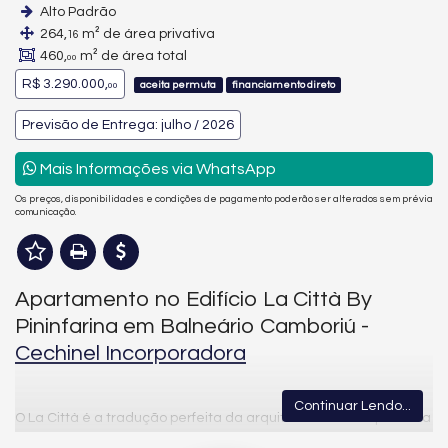
Alto Padrão
264,
m² de área privativa
16
460,
m² de área total
00
R$ 3.290.000,
aceita permuta
financiamento direto
00
Previsão de Entrega: julho / 2026
Mais Informações via WhatsApp
Os preços, disponibilidades e condições de pagamento poderão ser alterados sem prévia
comunicação.
Apartamento no Edifício La Città By
Pininfarina em Balneário Camboriú -
Cechinel Incorporadora
Continuar Lendo...
O La Città é a tradução perfeita da arquitetura contemporânea
aliada ao luxo, à tecnologia e ao design internacional. Assinado