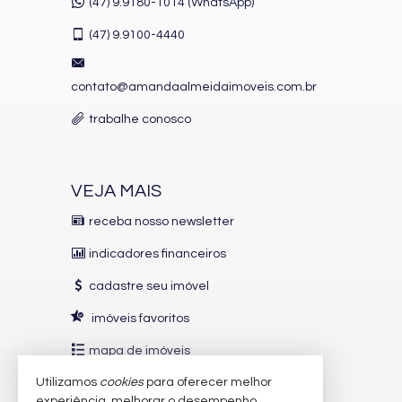
(47) 9.9180-1014 (WhatsApp)
(47)
9.9100-4440
contato@amandaalmeidaimoveis.com.br
trabalhe conosco
VEJA MAIS
receba nosso newsletter
indicadores financeiros
cadastre seu imóvel
imóveis favoritos
mapa de imóveis
Utilizamos
cookies
para oferecer melhor
INDICADORES
FINANCEIROS
experiência, melhorar o desempenho,