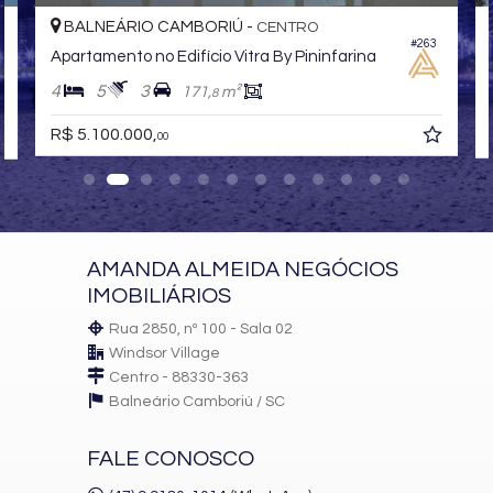
Piscina Infantil
Playground Brinquedoteca
BALNEÁRIO CAMBORIÚ -
CENTRO
Espaço Pet
#263
Apartamento no Edifício Vitra By Pininfarina
02 Salões de Festas
Sala de Jogos
4
5
3
171,
m²
8
Espaço Teen
R$ 5.100.000,
00
Lazer 02:
Home Cinema Bistrô
Piscina Infantil Aquecida
Sala de Massagem
Pilates
Saunas Seca e Úmida
AMANDA ALMEIDA NEGÓCIOS
Academia
IMOBILIÁRIOS
Sala de Poker
Rua 2850, nº 100 - Sala 02
Windsor Village
Centro - 88330-363
Balneário Camboriú /
SC
FALE CONOSCO