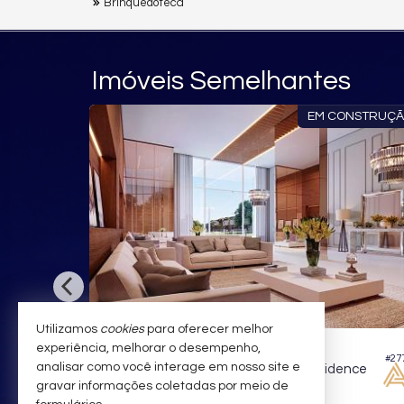
Brinquedoteca
Imóveis Semelhantes
EM CONSTRUÇ
Utilizamos
cookies
para oferecer melhor
BALNEÁRIO CAMBORIÚ -
CENTRO
experiência, melhorar o desempenho,
#27
#317
analisar como você interage em nosso site e
Apartamento no Edifício La Città By Pininfarina
Apartamento no Edifício Horizon Residence
gravar informações coletadas por meio de
4
4
3
125,
m²
4