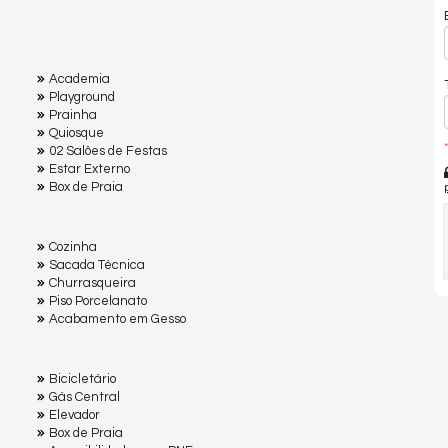
Academia
Playground
Prainha
Quiosque
*
02 Salôes de Festas
Estar Externo
Box de Praia
Cozinha
Sacada Técnica
Churrasqueira
Piso Porcelanato
Acabamento em Gesso
Bicicletário
Gás Central
Elevador
Box de Praia