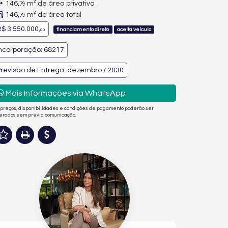
146,
m² de área privativa
79
146,
m² de área total
79
$ 3.550.000,
financiamento direto
aceita veículo
00
ncorporação: 68217
revisão de Entrega: dezembro / 2030
Mais Informações via WhatsApp
 preços, disponibilidades e condições de pagamento poderão ser
terados sem prévia comunicação.