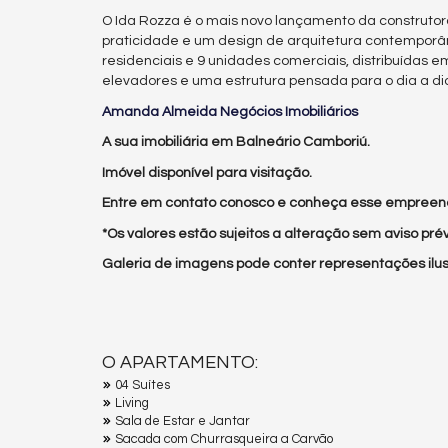
O Ida Rozza é o mais novo lançamento da construtora 
praticidade e um design de arquitetura contemporân
residenciais e 9 unidades comerciais, distribuídas e
elevadores e uma estrutura pensada para o dia a d
Amanda Almeida Negócios Imobiliários
A sua imobiliária em Balneário Camboriú.
Imóvel disponível para visitação.
Entre em contato conosco e conheça esse empreen
*Os valores estão sujeitos a alteração sem aviso prév
Galeria de imagens pode conter representações ilust
O APARTAMENTO:
04 Suítes
Living
Sala de Estar e Jantar
Sacada com Churrasqueira a Carvão