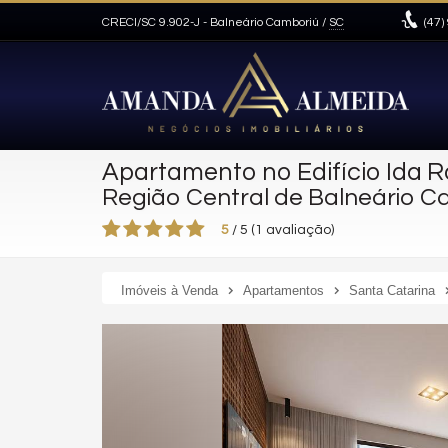
CRECI/SC 9.902-J
- Balneário Camboriú /
SC
(47)
Apartamento no Edifício Ida 
Região Central de Balneário C
5
/
5
(
1
avaliação)
Imóveis à Venda
Apartamentos
Santa Catarina