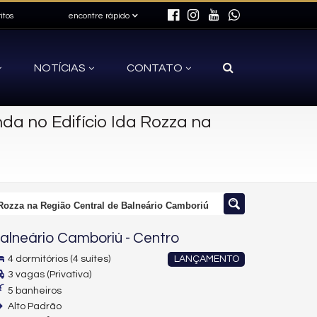
itos
encontre rápido
NOTÍCIAS
CONTATO
a no Edifício Ida Rozza na
 Rozza na Região Central de Balneário Camboriú
alneário Camboriú
-
Centro
4 dormitórios (4 suítes)
LANÇAMENTO
3 vagas (Privativa)
5 banheiros
Alto Padrão