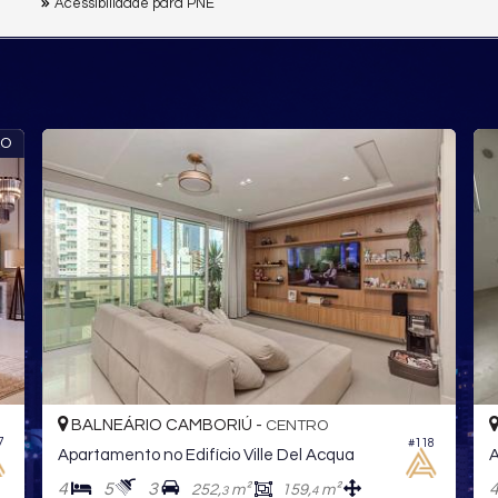
Acessibilidade para PNE
ÃO
BALNEÁRIO CAMBORIÚ -
CENTRO
7
#118
Apartamento no Edifício Ville Del Acqua
A
4
5
3
252,
m²
159,
m²
3
4