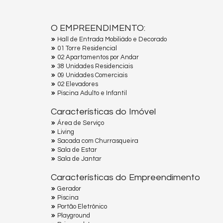
O EMPREENDIMENTO:
Hall de Entrada Mobiliádo e Decorado
01 Torre Residencial
02 Apartamentos por Andar
38 Unidades Residenciais
09 Unidades Comerciais
02 Elevadores
Piscina Adulto e Infantil
Características do Imóvel
Área de Serviço
Living
Sacada com Churrasqueira
Sala de Estar
Sala de Jantar
Características do Empreendimento
Gerador
Piscina
Portão Eletrônico
Playground