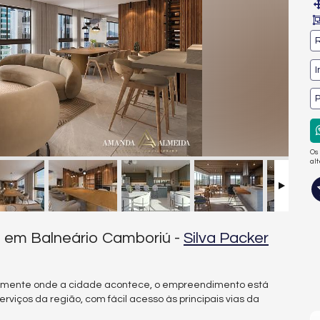
R
I
P
Os
al
a em Balneário Camboriú -
Silva Packer
ralmente onde a cidade acontece, o empreendimento está
rviços da região, com fácil acesso às principais vias da