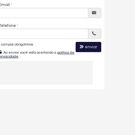
Email
Telefone
campos obrigatórios
enviar
Ao enviar você está aceitando a
política de
privacidade
.