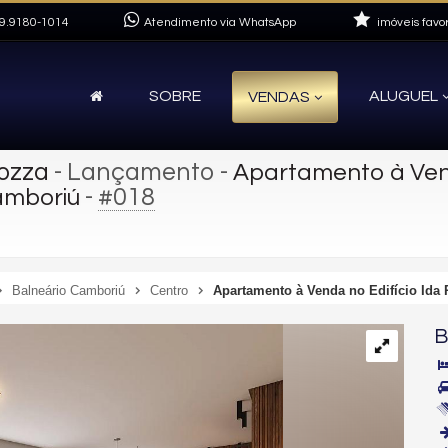
9.9180-1014
Atendimento via WhatsApp
imóveis favor
SOBRE
ALUGUEL
VENDAS
Rozza
- Lançamento
-
Apartamento à Vend
-
#018
amboriú
Balneário Camboriú
Centro
Apartamento à Venda no Edifício Ida
B