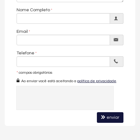
imóvel.
Nome Completo
O APARTAMENTO:
04 Dormitórios (sendo 2 suítes e 1 master)
Email
Estar Intimo
Sala de Estar e Jantar
Sacada com Churrasqueira
Lavabo
Telefone
Cozinha
Área de Serviço
03 Vagas de Garagem
*
campos obrigatórios
Ao enviar você está aceitando a
política de privacidade
.
O EMPREENDIMENTO:
Mais de 2.800 m² de Área de Lazer
Hall de Entrada Mobiliado
Sauna
Sala de Jogos
Salão de Festas
Cinema
enviar
Piscina
Quadra Esportiva
Spa
Espaço Gourmet