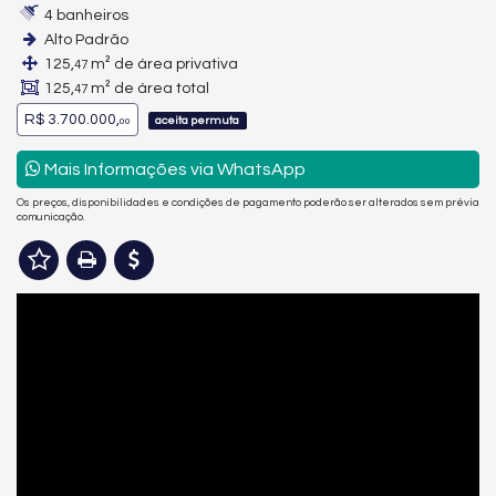
4 banheiros
Alto Padrão
125,
m² de área privativa
47
125,
m² de área total
47
R$ 3.700.000,
aceita permuta
00
Mais Informações via WhatsApp
Os preços, disponibilidades e condições de pagamento poderão ser alterados sem prévia
comunicação.