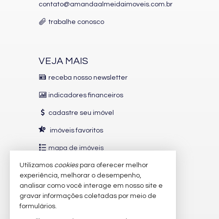
contato@amandaalmeidaimoveis.com.br
trabalhe conosco
VEJA MAIS
receba nosso newsletter
indicadores financeiros
cadastre seu imóvel
imóveis favoritos
mapa de imóveis
Utilizamos
cookies
para oferecer melhor
INDICADORES
FINANCEIROS
experiência, melhorar o desempenho,
analisar como você interage em nosso site e
CUB /
SC
R$ 3.151,24
gravar informações coletadas por meio de
Poupança
0,6738%
formulários.
Dólar Comercial
R$ 5,09