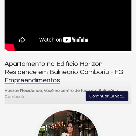
Apartamento no Edifício Horizon
Residence em Balneário Camboriú -
FG
Empreendimentos
Horizon Residence, Você no centro de tudo em Balneário
Continuar Lendo...
Camboriú
No coração de Balneário Camboriú, o Horizon Residence
oferece uma localização privilegiada, cercada por
conveniência, lazer e o melhor da vida urbana. Um endereço
que conecta você a tudo o que move o seu cotidiano, com o
horizonte sempre ao alcance dos olhos.