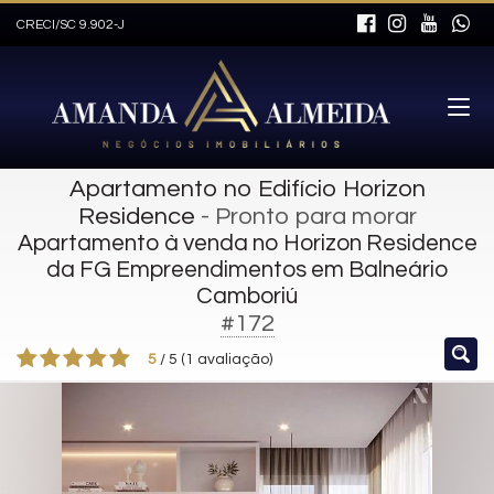
CRECI/SC 9.902-J
Apartamento no Edifício Horizon
Residence
- Pronto para morar
Apartamento à venda no Horizon Residence
da FG Empreendimentos em Balneário
Camboriú
#172
5
/
5
(
1
avaliação)