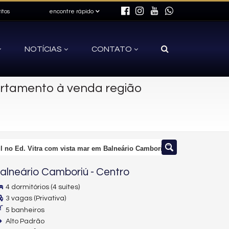
itos
encontre rápido
NOTÍCIAS
CONTATO
rtamento à venda região
l no Ed. Vitra com vista mar em Balneário Camboriú
alneário Camboriú
-
Centro
4 dormitórios (4 suítes)
3 vagas (Privativa)
5 banheiros
Alto Padrão