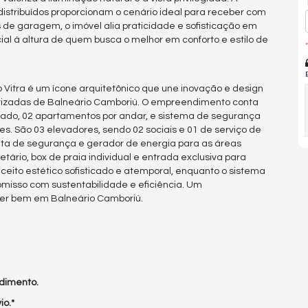
distribuídos proporcionam o cenário ideal para receber com
 de garagem, o imóvel alia praticidade e sofisticação em
al à altura de quem busca o melhor em conforto e estilo de
*
o Vitra é um ícone arquitetônico que une inovação e design
rizadas de Balneário Camboriú. O empreendimento conta
zado, 02 apartamentos por andar, e sistema de segurança
es. São 03 elevadores, sendo 02 sociais e 01 de serviço de
ita de segurança e gerador de energia para as áreas
tário, box de praia individual e entrada exclusiva para
nceito estético sofisticado e atemporal, enquanto o sistema
isso com sustentabilidade e eficiência. Um
ver bem em Balneário Camboriú.
dimento.
io.*