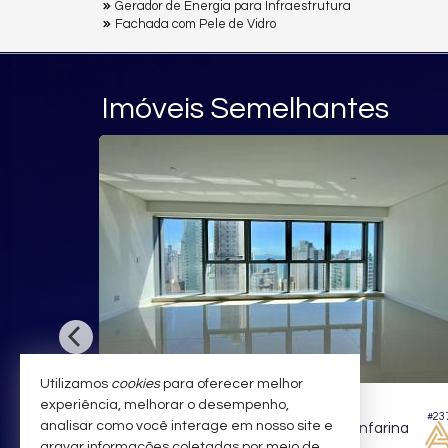
Gerador de Energia para Infraestrutura
Fachada com Pele de Vidro
Imóveis Semelhantes
Utilizamos
cookies
para oferecer melhor
BALNEÁRIO CAMBORIÚ -
B
CENTRO
experiência, melhorar o desempenho,
#237
analisar como você interage em nosso site e
Apartamento no Edifício Vitra By Pininfarina
Apa
gravar informações coletadas por meio de