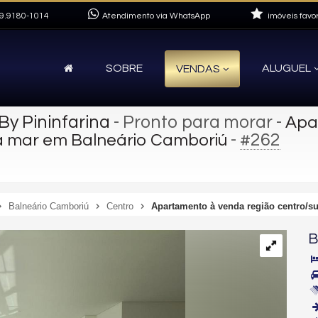
9.9180-1014
Atendimento via WhatsApp
imóveis favor
SOBRE
ALUGUEL
VENDAS
By Pininfarina
- Pronto para morar
-
Apa
-
#262
sta mar em Balneário Camboriú
Balneário Camboriú
Centro
Apartamento à venda região centro/su
B