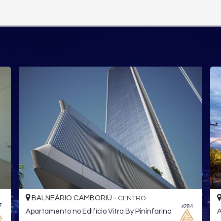
ALNEÁRIO CAMBORIÚ -
BALNEÁRI
CENTRO
#284
rtamento no Edifício Vitra By Pininfarina