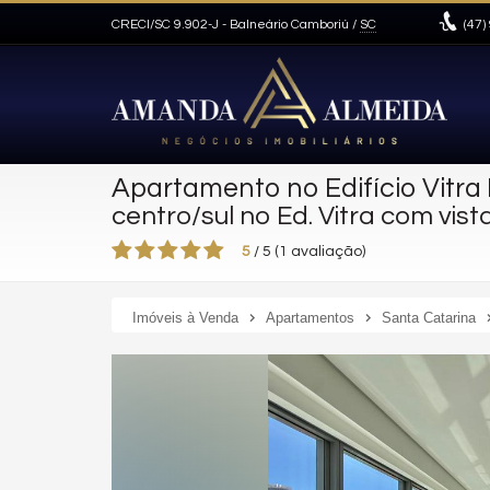
CRECI/SC 9.902-J
- Balneário Camboriú /
SC
(47)
Apartamento no Edifício Vitra 
centro/sul no Ed. Vitra com vi
5
/
5
(
1
avaliação)
Imóveis à Venda
Apartamentos
Santa Catarina