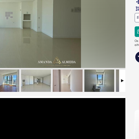
R
Os
al