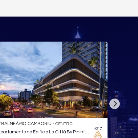
O CAMBORIÚ -
BALNEÁRIO CAMBO
CENTRO
#317
Apartamento no Edifício La Città By Pininfarina