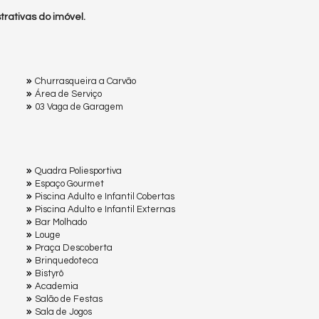
rativas do imóvel.
Churrasqueira a Carvão
Área de Serviço
03 Vaga de Garagem
Quadra Poliesportiva
Espaço Gourmet
Piscina Adulto e Infantil Cobertas
Piscina Adulto e Infantil Externas
Bar Molhado
Louge
Praça Descoberta
Brinquedoteca
Bistyrô
Academia
Salão de Festas
Sala de Jogos