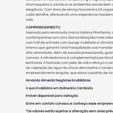
churrasqueira a carvão e os ambientes sociais bem 
elegância. Com área de serviço funcional e 03 vagas
cada detalhe, oferecendo uma experiência residenci
vida.
O EMPREENDIMENTO:
Assinado pela renomada marca italiana Pininfarina, 
contemporâneo em uma das localizações mais valo
com hall de entrada com lounge mobiliado e climati
interna que garante total tranquilidade aos morador
alta velocidade, além de escada pressurizada, guar
comuns. A infraestrutura é complementada por bicicle
banhistas. A fachada com pele de vidro reforça o co
de captação de água da chuva demonstra o comprom
empreendimento singular, que eleva o padrão de vi
Amanda Almeida Negócios Imobiliários
A sua imobiliária em Balneário Camboriú.
Imóvel disponível para visitação.
Entre em contato conosco e conheça esse empreen
*Os valores estão sujeitos a alteração sem aviso prév