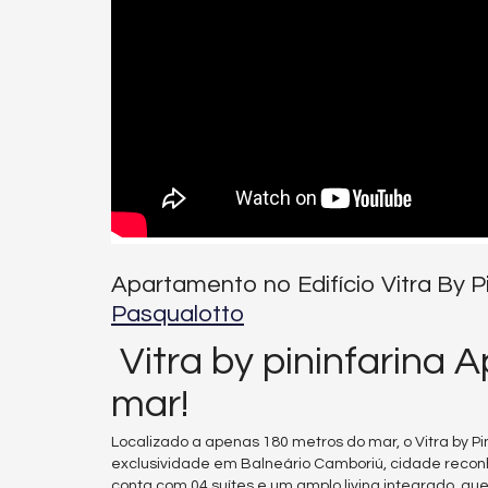
Apartamento no Edifício Vitra By P
Pasqualotto
Vitra by pininfarina
mar!
Localizado a apenas 180 metros do mar, o Vitra by Pini
exclusividade em Balneário Camboriú, cidade reconh
conta com 04 suítes e um amplo living integrado, que v