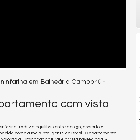
ininfarina em Balneário Camboriú -
 Apartamento com vista
nfarina traduz o equilíbrio entre design, conforto e
ecida como a mais inteligente do Brasil. O apartamento
aloriza a iluminação natural e a vista privilegiada. A