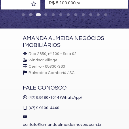
R$ 5.100.000,
Living
00
Sacada / Varanda
Sacada com Churrasqueira
Sala de Estar
Sala de Jantar
Cozinha
Lavabo
AMANDA ALMEIDA NEGÓCIOS
Sacada Técnica
Entrada de Serviço
IMOBILIÁRIOS
Características do Empreendimento
Rua 2850, nº 100 - Sala 02
Sauna
Windsor Village
Gerador
Centro - 88330-363
Sala de Jogos
Balneário Camboriú /
SC
Salão de Festas
Cinema
Piscina
FALE CONOSCO
Quadra Esportiva
Spa
(47) 9.9180-1014 (WhatsApp)
Espaço Fitness
Portaria 24h
(47)
9.9100-4440
Captação de Água
Portão Eletrônico
Brinquedoteca
contato@amandaalmeidaimoveis.com.br
Quiosque Externo