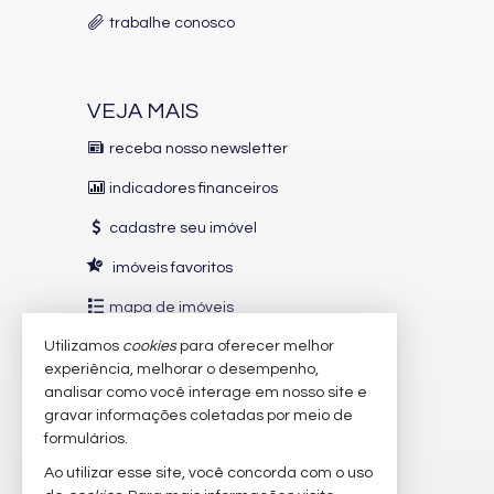
Bicicletário
trabalhe conosco
Câmeras de Segurança
Gás Central
Elevador
Espaço Zen
Box de Praia
VEJA MAIS
receba nosso newsletter
indicadores financeiros
cadastre seu imóvel
imóveis favoritos
mapa de imóveis
Utilizamos
cookies
para oferecer melhor
INDICADORES
FINANCEIROS
experiência, melhorar o desempenho,
analisar como você interage em nosso site e
CUB /
SC
R$ 3.151,24
gravar informações coletadas por meio de
Poupança
0,6738%
formulários.
Dólar Comercial
R$ 5,10
Ao utilizar esse site, você concorda com o uso
Euro
R$ 5,88