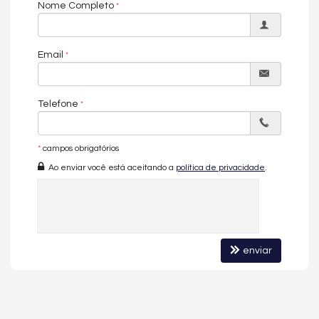
Nome Completo
Galeria de imagens pode conter representações ilustrativas do
imóvel.
Email
O APARTAMENTO:
Mobiliado e Decorado
Vista Mar
Telefone
04 Suítes
Sala de Estar e Jantar
Sacada com Churrasqueira a Carvão
*
campos obrigatórios
Lavabo
Cozinha
Ao enviar você está aceitando a
política de privacidade
.
Área de Serviço
03 Vagas de Garagem
O EMPREENDIMENTO:
Hall Decorado e Mobiliado
enviar
Sauna
Gerador
Sala de Jogos
Salão de Festas
Piscina
Spa