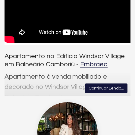
Apartamento no Edifício Windsor Village
em Balneário Camboriú -
Embraed
Apartamento à venda mobiliado e
decorado no Windsor Village em
Continuar Lendo...
Balneário Camboriú.
Apartamento com 04 suítes, living integrado, sacada com
churrasqueira à carvão, tudo isso em 139,48m² privativos,
mobiliado e decorado, localizado no Centro de Balnéario
Camboriú, na Rua 2850, com o altíssimo padrão Embraed. Há
poucos metros da praia, com uma incrível área de lazer, O