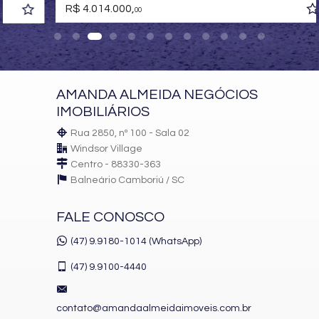
Sacada com Churrasqueira
R$ 4.014.000,
00
Sala de Estar
Sala de Jantar
Cozinha
Closet
Lavabo
Entrada de Serviço
AMANDA ALMEIDA NEGÓCIOS
Características do Empreendimento
IMOBILIÁRIOS
Sauna
Gerador
Rua 2850, nº 100 - Sala 02
Sala de Jogos
Windsor Village
Salão de Festas
Centro - 88330-363
Cinema
Balneário Camboriú /
SC
Piscina
Quadra Esportiva
Spa
FALE CONOSCO
Espaço Gourmet
Espaço Fitness
(47) 9.9180-1014 (WhatsApp)
Portaria 24h
Captação de Água
(47)
9.9100-4440
Portão Eletrônico
Playground
Brinquedoteca
contato@amandaalmeidaimoveis.com.br
Bicicletário