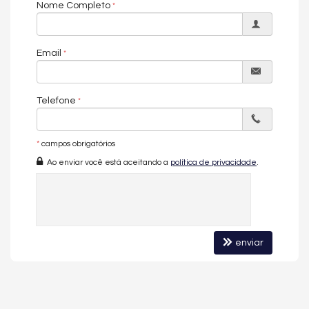
imóvel.
Nome Completo
O APARTAMENTO:
Email
Diferenciado
Mobiliado e Decorado
03 Suítes + 1 Closet
Sala de Estar e Jantar
Telefone
Sacada com Churrasqueira a Carvão
Lavabo
Cozinha
*
campos obrigatórios
Área de Serviço
03 Vagas de Garagem
Ao enviar você está aceitando a
política de privacidade
.
O EMPREENDIMENTO:
Sauna
Gerador
Sala de Jogos
Salão de Festas
enviar
Piscina
Spa
Espaço Gourmet
Espaço Fitness
Medidores Individuais