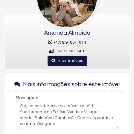
britânico adaptado à cara de Balneário Camboriú. Linhas
harmônicas em uma fachada única na cidade, a menos de 300
metros da praia. Sua vida merece este lugar encantador.O
Edifício Windsor foi entregue pela renomada construtora
Embraed, conhecida pelo alto padrão e grandeza em seus
imóveis. Sendo apenas 02 unidades por andar, esse
Amanda Almeida
apartamento Diferenciado conta com toda elegância, bom
gosto e fino acabamento em uma ótima localização na região
(47) 9.9180-1014
central, proximo a restaurantes, mercados, farmácias e o
CRECI 60.364-F
encantador Shopping ao céu aberto da Avenida Brasil.
mais imóveis
Amanda Almeida Negócios Imobiliários
A sua imobiliária em Balneário Camboriú.
Mais informações sobre este imóvel
Imóvel disponível para visitação.
Mensagem
Entre em contato conosco e conheça esse empreendimento.
Os valores estão sujeitos a alteração sem aviso prévio.
Galeria de imagens pode conter representações ilustrativas do