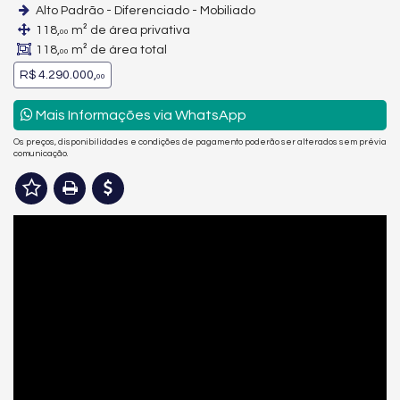
Alto Padrão - Diferenciado - Mobiliado
118,
m² de área privativa
00
118,
m² de área total
00
R$ 4.290.000,
00
Mais Informações via WhatsApp
Os preços, disponibilidades e condições de pagamento poderão ser alterados sem prévia
comunicação.