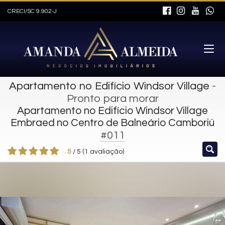
CRECI/SC 9.902-J
Apartamento no Edifício Windsor Village
-
Pronto para morar
Apartamento no Edifício Windsor Village
Embraed no Centro de Balneário Camboriú
#011
5
/
5
(
1
avaliação)