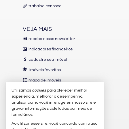
Câmeras de Segurança
trabalhe conosco
Gás Central
Elevador
Espaço Zen
Entrada para Banhistas
Box de Praia
VEJA MAIS
Hall Decorado e Mobiliado
Lounge
receba nosso newsletter
Acessibilidade para PNE
indicadores financeiros
cadastre seu imóvel
imóveis favoritos
mapa de imóveis
Utilizamos
cookies
para oferecer melhor
INDICADORES
FINANCEIROS
experiência, melhorar o desempenho,
analisar como você interage em nosso site e
CUB /
SC
R$ 3.151,24
gravar informações coletadas por meio de
Poupança
0,6738%
formulários.
Dólar Comercial
R$ 5,10
Ao utilizar esse site, você concorda com o uso
Euro
R$ 5,88