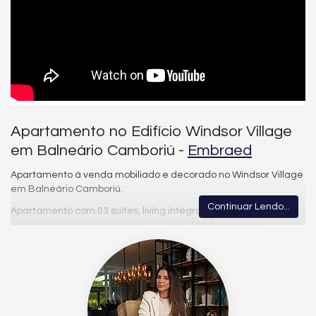
Apartamento no Edifício Windsor Village
em Balneário Camboriú -
Embraed
Apartamento à venda mobiliado e decorado no Windsor Village
em Balneário Camboriú.
Continuar Lendo...
Apartamento com 03 suítes, living integrado, sacada com
churrasqueira à carvão, tudo isso em 130m² privativos,
mobiliado e decorado, localizado no Centro de Balnéario
Camboriú, na Rua 2850, com o altíssimo padrão Embraed. Há
poucos metros da praia, com uma incrível área de lazer, O
sofisticado estilo britânico em uma releitura atemporal.
Uma releitura atual e atemporal do estilo arquitetônico