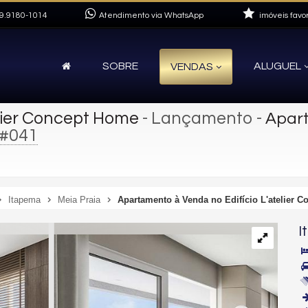
9.9180-1014
Atendimento via WhatsApp
imóveis favor
SOBRE
ALUGUEL
VENDAS
lier Concept Home
- Lançamento
-
Apart
#041
Itapema
Meia Praia
Apartamento à Venda no Edifício L'atelier 
I