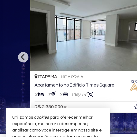
BALNEÁRIO CAMBORIÚ -
CENTRO
#255
Apartamento no Edifício Number One Residence
Apartamento no Edifício Parigi Resi
4
4
3
312,
m²
167,
m
0
0
R$ 5.900.000,
00
Utilizamos
cookies
para oferecer melhor
experiência, melhorar o desempenho,
analisar como você interage em nosso site e
gravar informações coletadas por meio de