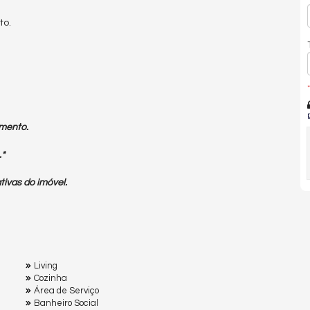
to.
*
mento.
.*
tivas do imóvel.
Living
Cozinha
Área de Serviço
Banheiro Social