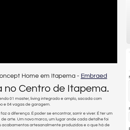
r Concept Home em Itapema -
Embraed
 no Centro de Itapema.
ndo 01 master, living integrado e amplo, sacada com
abo e 04 vagas de garagem.
z a diferença. É poder se encontrar, sorrir e viver. É ter um
de arte. Um novo marco, um lugar onde cada detalhe foi
re os acabamentos artesanalmente produzidos e o que há de