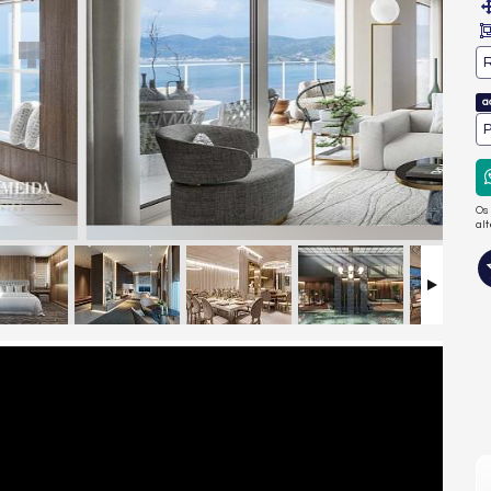
R
a
P
Os
al