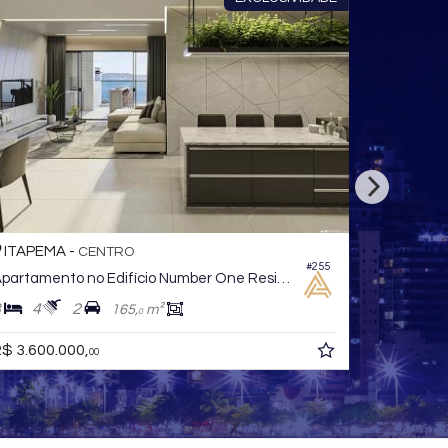
BALNEÁRIO CAMBORIÚ -
PIONEIROS
#316
#336
Apartamento no Edifício Blue Coast Tower
4
6
3
164,
m²
0
R$ 5.990.000,
00