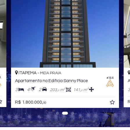
BALNEÁRIO CAMBORIÚ -
CENTRO
#258
denza
Apartamento no Edifício 135 Jardins
4
5
3
²
177,
m²
1
R$ 5.850.000,
00