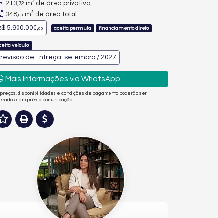
213,
m² de área privativa
72
348,
m² de área total
00
$ 5.900.000,
aceita permuta
financiamento direto
00
ceita veículo
revisão de Entrega: setembro / 2027
Mais Informações via WhatsApp
 preços, disponibilidades e condições de pagamento poderão ser
terados sem prévia comunicação.