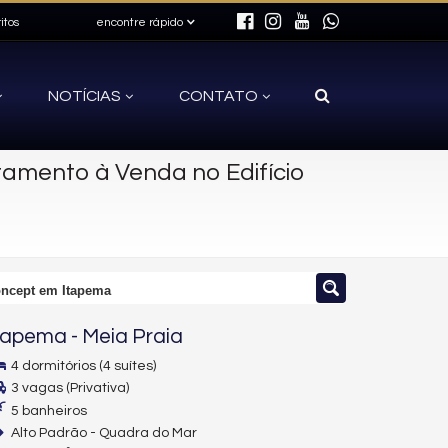
itos
encontre rápido
NOTÍCIAS
CONTATO
amento à Venda no Edifício
Concept em Itapema
tapema
-
Meia Praia
4 dormitórios (4 suítes)
3 vagas (Privativa)
5 banheiros
Alto Padrão - Quadra do Mar