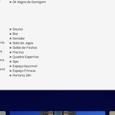
²
04 Vagas de Garagem
Sauna
Bar
Gerador
ria
Sala de Jogos
Salão de Festas
as
Piscina
Quadra Esportiva
uns
Spa
Espaço Gourmet
em)
Espaço Fitness
Portaria 24h