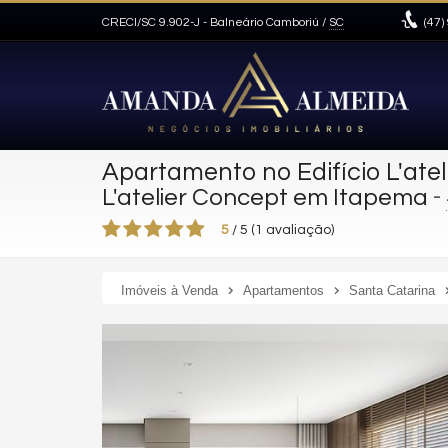
CRECI/SC 9.902-J
- Balneário Camboriú /
SC
(47)
Apartamento no Edifício L'ate
-
L'atelier Concept em Itapema
5
/
5
(
1
avaliação)
Imóveis à Venda
Apartamentos
Santa Catarina