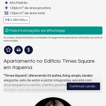
Alto Padrão
139,
m² de área privativa
84
139,
m² de área total
84
R$ 2.350.000,
00
Mais Informações via WhatsApp
Os preços, disponibilidades e condições de pagamento poderão ser alterados sem prévia
comunicação.
Apartamento no Edifício Times Square
em Itapema
“Times Square”, oferecendo 03 suítes, living amplo, lavabo
elegante, sala de estar e jantar integradas, sacada com
churrasqueira a carvão, cozinha gourmet, espaço gourmet
Continuar Lendo...
privativo, área de serviço equipada e 02 vagas de garagem.
O empreendimento:
Hall de entrada mobiliado e decorado,
portaria 24 h com sistema de segurança moderno (circuito