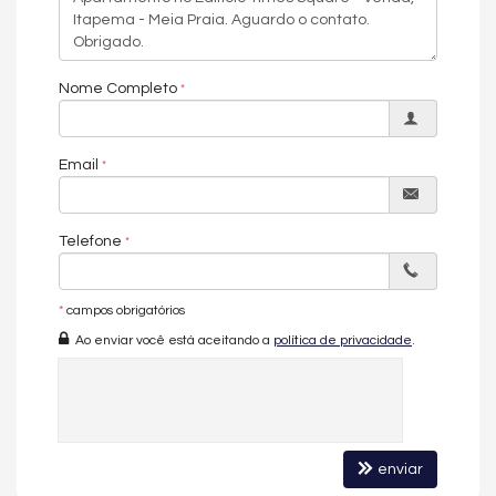
Sala de Estar e Jantar
Sacada com Churrasqueira
Cozinha
Espaço Gourmet
Área de Serviço
Nome Completo
02 Vagas de Garagem
O EMPREENDIMENTO:
Email
Hall de Entrada Mobiliado e Decorado
2.000m² de Área de Lazer
2 torres com 97 apartamentos
05 elevadores de aço escovado
Telefone
Sistema de Segurança com Circuito Interno de TV e Senhas para
Acesso ao Edifício
Box Individuais para Artigos de Praia
*
campos obrigatórios
Bicicletário
Portaria 24h
Ao enviar você está aceitando a
política de privacidade
.
Heliponto
Área de Lazer Mbiliada e Decorada com 2.000m²
Piscina Infantil e Adulto
Salão de Festas
Sala de Jogos
Playground
enviar
Spa