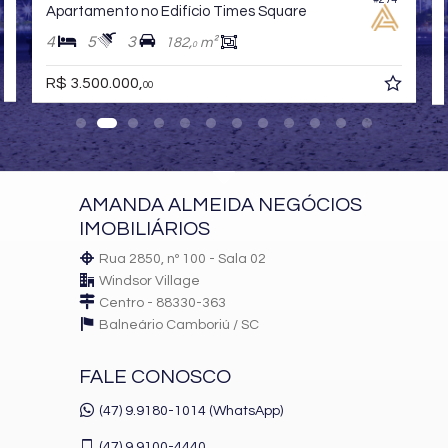
Apartamento no Edifício Times Square
4
5
3
182,
m²
0
R$ 3.500.000,
00
AMANDA ALMEIDA NEGÓCIOS
IMOBILIÁRIOS
Rua 2850, nº 100 - Sala 02
Windsor Village
Centro - 88330-363
Balneário Camboriú /
SC
FALE CONOSCO
(47) 9.9180-1014 (WhatsApp)
(47)
9.9100-4440