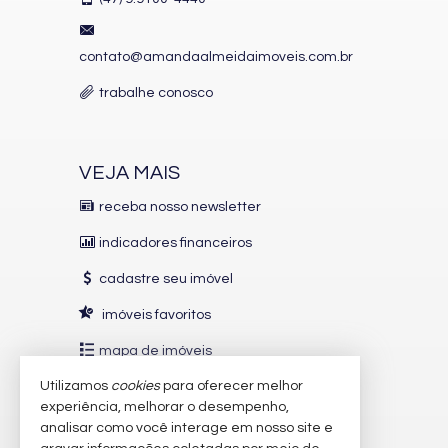
contato@amandaalmeidaimoveis.com.br
trabalhe conosco
VEJA MAIS
receba nosso newsletter
indicadores financeiros
cadastre seu imóvel
imóveis favoritos
mapa de imóveis
Utilizamos
cookies
para oferecer melhor
INDICADORES
FINANCEIROS
experiência, melhorar o desempenho,
analisar como você interage em nosso site e
CUB /
SC
R$ 3.151,24