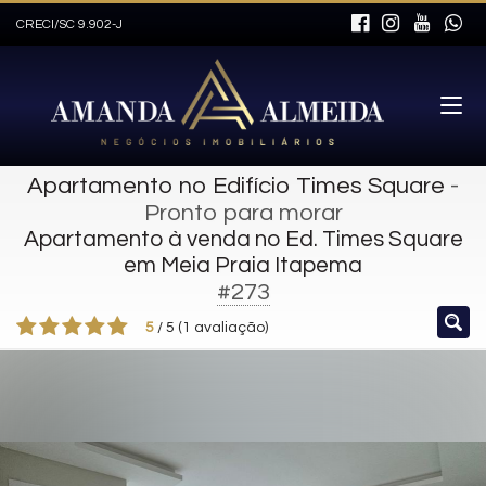
CRECI/SC 9.902-J
Apartamento no Edifício Times Square
-
Pronto para morar
Apartamento à venda no Ed. Times Square
em Meia Praia Itapema
#273
5
/
5
(
1
avaliação)