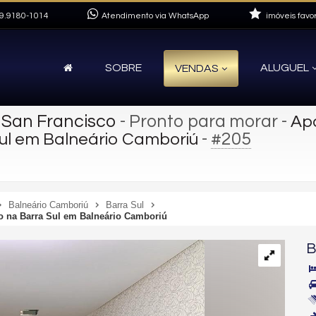
9.9180-1014
Atendimento via WhatsApp
imóveis favor
SOBRE
ALUGUEL
VENDAS
 San Francisco
- Pronto para morar
-
Apa
-
#205
Sul em Balneário Camboriú
Balneário Camboriú
Barra Sul
co na Barra Sul em Balneário Camboriú
B