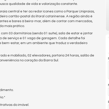
busca qualidade de vida e valorização constante.
raia central e ter ao redor ícones como o Parque Unipraias,
iro cartão-postal do litoral catarinense. A região ainda é
rantes e bares à beira-mar, além de contar com mercados,
da mais prático.
com 03 dormitórios (sendo 01 suíte), sala de estar e jantar
a de serviço e 01 vaga de garagem. Cada detalhe foi
 e bem-estar, em um ambiente que traduz o verdadeiro
o e mobiliado, 02 elevadores, portaria 24 horas, salão de
 conveniência no coração da Barra Sul.
ndimento.
io.*
trativas do imóvel.