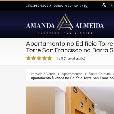
CRECI/SC 9.902-J
- Balneário Camboriú /
SC
(47)
Apartamento no Edifício Torre
Torre San Francisco na Barra 
5
/
5
(
1
avaliação)
Imóveis à Venda
Apartamentos
Santa Catarina
Apartamento à venda no Edifício Torre San Francis