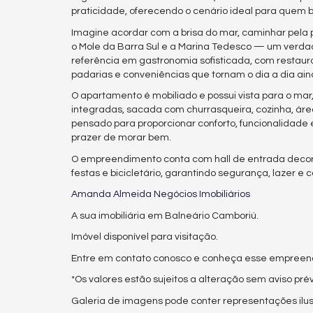
praticidade, oferecendo o cenário ideal para quem 
Imagine acordar com a brisa do mar, caminhar pela p
o Mole da Barra Sul e a Marina Tedesco — um verdade
referência em gastronomia sofisticada, com restau
padarias e conveniências que tornam o dia a dia ain
O apartamento é mobiliado e possui vista para o mar, 
integradas, sacada com churrasqueira, cozinha, áre
pensado para proporcionar conforto, funcionalidade
prazer de morar bem.
O empreendimento conta com hall de entrada decorad
festas e bicicletário, garantindo segurança, lazer e
Amanda Almeida Negócios Imobiliários
A sua imobiliária em Balneário Camboriú.
Imóvel disponível para visitação.
Entre em contato conosco e conheça esse empree
*Os valores estão sujeitos a alteração sem aviso prév
Galeria de imagens pode conter representações ilus