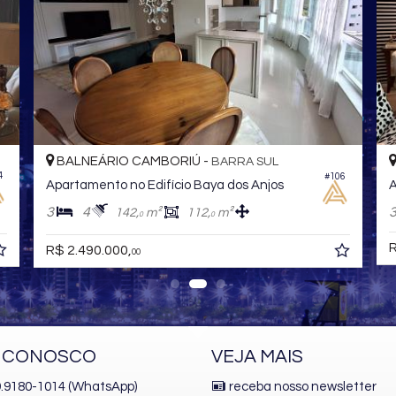
BALNEÁRIO CAMBORIÚ -
BARRA SUL
4
#106
Apartamento no Edifício Baya dos Anjos
A
3
4
142,
m²
112,
m²
0
0
R
R$ 2.490.000,
00
E CONOSCO
VEJA MAIS
 9.9180-1014 (WhatsApp)
receba nosso newsletter