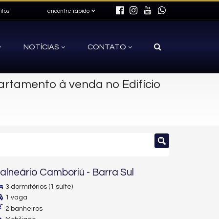
itos
encontre rápido
NOTÍCIAS
CONTATO
rtamento à venda no Edifício
alneário Camboriú
-
Barra Sul
3 dormitórios (1 suíte)
1 vaga
2 banheiros