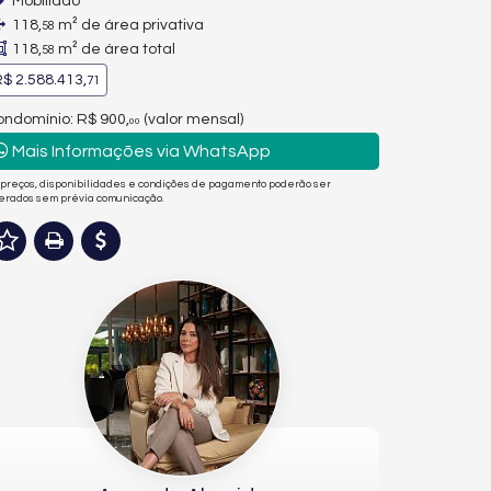
Mobiliado
118,
m² de área privativa
58
118,
m² de área total
58
$ 2.588.413,
71
ndomínio: R$ 900,
(valor mensal)
00
Mais Informações via WhatsApp
 preços, disponibilidades e condições de pagamento poderão ser
terados sem prévia comunicação.