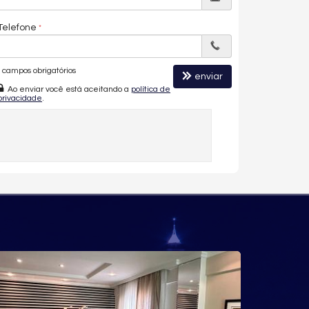
Telefone
campos obrigatórios
enviar
Ao enviar você está aceitando a
política de
privacidade
.