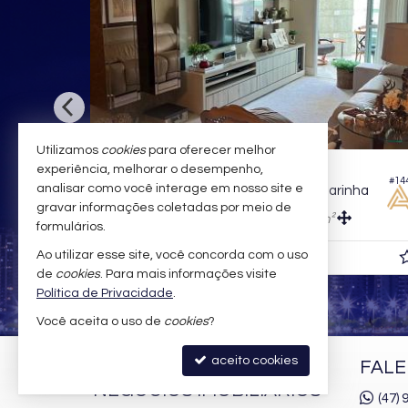
Utilizamos
cookies
para oferecer melhor
BALNEÁRIO CAMBORIÚ -
NAÇÕES
experiência, melhorar o desempenho,
#14
#051
analisar como você interage em nosso site e
Apartamento no Edifício Promenade Residence
Apartamento no Residencial Água Marinha
gravar informações coletadas por meio de
3
2
1
167,
m²
123,
m²
5
4
formulários.
Ao utilizar esse site, você concorda com o uso
R$ 2.400.000,
00
de
cookies
. Para mais informações visite
Política de Privacidade
.
Você aceita o uso de
cookies
?
aceito cookies
AMANDA ALMEIDA
FAL
NEGÓCIOS IMOBILIÁRIOS
(47)