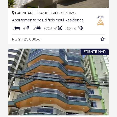
BALNEÁRIO CAMBORIÚ -
CENTRO
#338
Apartamento no Edifício Maui Residence
3
4
2
165,
m²
125,
m²
9
4
R$ 2.125.000,
00
FRENTE MAR