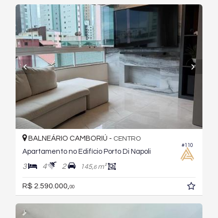
BALNEÁRIO CAMBORIÚ -
CENTRO
#110
Apartamento no Edifício Porto Di Napoli
3
4
2
145,
m²
6
R$ 2.590.000,
00