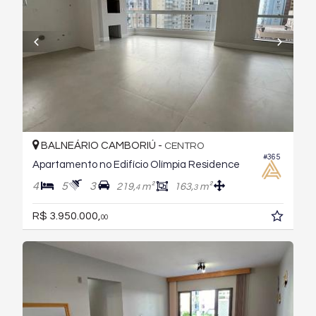
BALNEÁRIO CAMBORIÚ -
CENTRO
#365
Apartamento no Edifício Olímpia Residence
4
5
3
219,
m²
163,
m²
4
3
R$ 3.950.000,
00