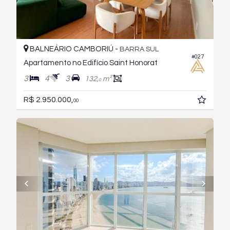
BALNEÁRIO CAMBORIÚ -
BARRA SUL
#027
Apartamento no Edifício Saint Honorat
3
4
3
132,
m²
0
R$ 2.950.000,
00