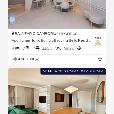
BALNEÁRIO CAMBORIÚ -
PIONEIROS
#363
Apartamento no Edifício Esquina Bella Residencial
4
3
4
226,
m²
180,
m²
1
6
R$ 4.800.000,
00
90 METROS DO MAR COM VISTA MAR