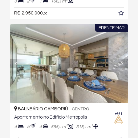
3
2
1
166,
m²
3
R$ 2.950.000,
00
FRENTE MAR
BALNEÁRIO CAMBORIÚ -
CENTRO
#361
Apartamento no Edifício Metrópolis
4
5
4
565,
m²
315,
m²
9
1