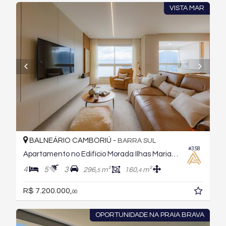
VISTA MAR
BALNEÁRIO CAMBORIÚ -
BARRA SUL
#358
Apartamento no Edifício Morada Ilhas Marianas
4
5
3
296,
m²
160,
m²
5
4
R$ 7.200.000,
00
OPORTUNIDADE NA PRAIA BRAVA