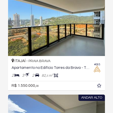
ITAJAÍ -
PRAIA BRAVA
#065
Apartamento no Edifício Torres da Brava - Torre Sirena
2
3
2
82,
m²
5
R$ 1.550.000,
00
ANDAR ALTO