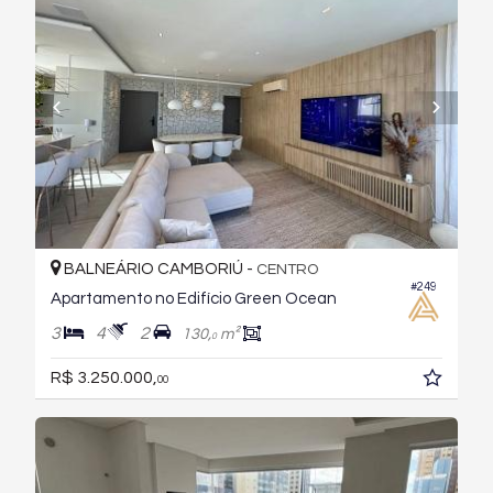
BALNEÁRIO CAMBORIÚ -
CENTRO
#249
Apartamento no Edifício Green Ocean
3
4
2
130,
m²
0
R$ 3.250.000,
00