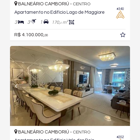
BALNEÁRIO CAMBORIÚ -
CENTRO
#340
Apartamento no Edifício Lago de Maggiore
3
3
1
170,
m²
0
R$ 4.100.000,
00
BALNEÁRIO CAMBORIÚ -
CENTRO
#202