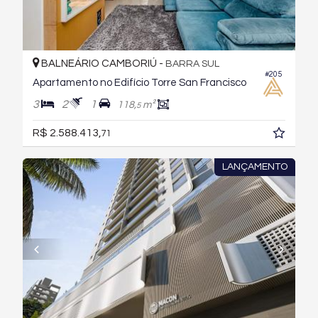
BALNEÁRIO CAMBORIÚ -
BARRA SUL
#205
Apartamento no Edifício Torre San Francisco
3
2
1
118,
m²
5
R$ 2.588.413,
71
LANÇAMENTO