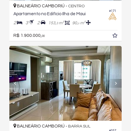
BALNEÁRIO CAMBORIÚ -
CENTRO
#171
Apartamento no Edifício Ilha de Maui
2
3
2
153,
m²
90,
m²
3
0
R$ 1.900.000,
00
BALNEÁRIO CAMBORIÚ -
BARRA SUL
#357