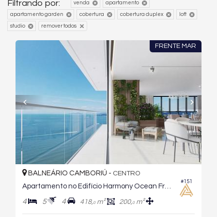
Filtrando por:
venda
apartamento
apartamento garden
cobertura
cobertura duplex
loft
studio
remover todos
FRENTE MAR
BALNEÁRIO CAMBORIÚ -
CENTRO
#151
Apartamento no Edifício Harmony Ocean Front
4
5
4
418,
m²
200,
m²
0
0