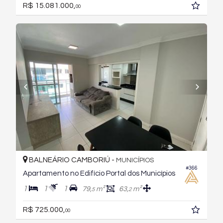
R$ 15.081.000,
00
BALNEÁRIO CAMBORIÚ -
MUNICÍPIOS
#366
Apartamento no Edifício Portal dos Municípios
1
1
1
79,
m²
63,
m²
5
2
R$ 725.000,
00