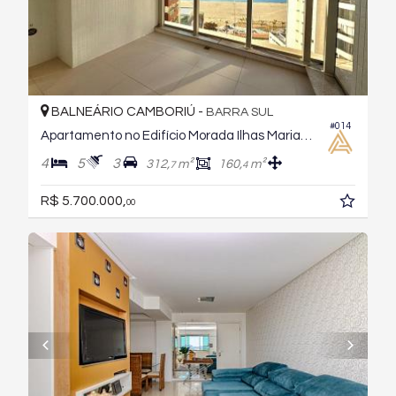
BALNEÁRIO CAMBORIÚ -
BARRA SUL
#014
Apartamento no Edifício Morada Ilhas Marianas
4
5
3
312,
m²
160,
m²
7
4
R$ 5.700.000,
00