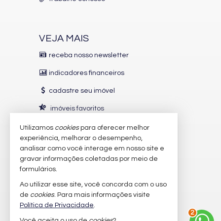
VEJA MAIS
receba nosso newsletter
indicadores financeiros
cadastre seu imóvel
imóveis favoritos
mapa de imóveis
Utilizamos
cookies
para oferecer melhor
experiência, melhorar o desempenho,
analisar como você interage em nosso site e
INDICADORES
FINANCEIROS
gravar informações coletadas por meio de
CUB /
SC
R$ 3.151,24
formulários.
Poupança
0,6738%
Ao utilizar esse site, você concorda com o uso
Dólar Comercial
R$ 5,09
de
cookies
. Para mais informações visite
Euro
R$ 5,88
Política de Privacidade
.
3
Você aceita o uso de
cookies
?