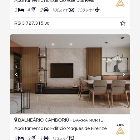
Apartamento no Edifício Vale dos Reis
3
4
2
180,
m²
138,
m²
6
5
R$ 3.727.315,
80
BALNEÁRIO CAMBORIÚ -
BARRA NORTE
#186
Apartamento no Edifício Maquês de Firenze
3
3
1
113,
m²
0