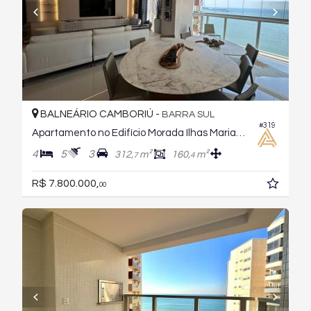
BALNEÁRIO CAMBORIÚ -
BARRA SUL
#319
Apartamento no Edifício Morada Ilhas Marianas
4
5
3
312,
m²
160,
m²
7
4
R$ 7.800.000,
00