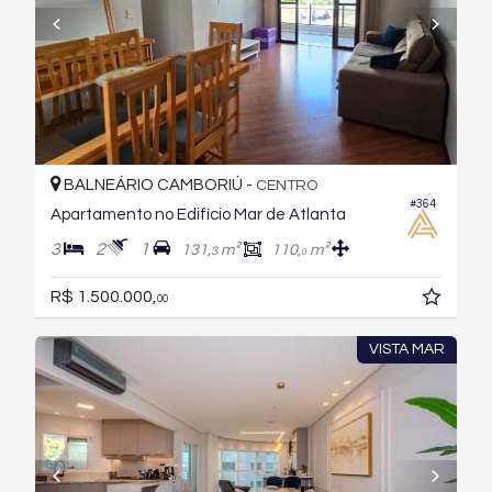
BALNEÁRIO CAMBORIÚ -
CENTRO
#364
Apartamento no Edifício Mar de Atlanta
3
2
1
131,
m²
110,
m²
3
0
R$ 1.500.000,
00
VISTA MAR