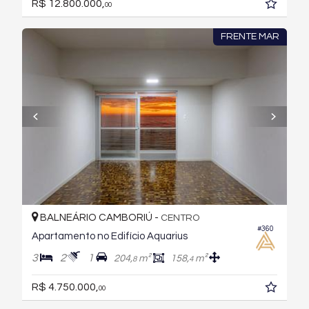
R$ 12.800.000,
00
FRENTE MAR
BALNEÁRIO CAMBORIÚ -
CENTRO
#360
Apartamento no Edifício Aquarius
3
2
1
204,
m²
158,
m²
8
4
R$ 4.750.000,
00