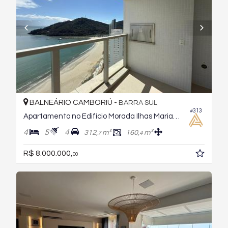
BALNEÁRIO CAMBORIÚ -
BARRA SUL
#313
Apartamento no Edifício Morada Ilhas Marianas
4
5
4
312,
m²
160,
m²
7
4
R$ 8.000.000,
00