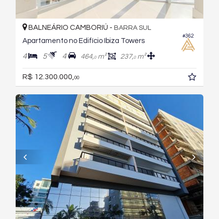
BALNEÁRIO CAMBORIÚ -
BARRA SUL
#362
Apartamento no Edifício Ibiza Towers
4
5
4
464,
m²
237,
m²
0
0
R$ 12.300.000,
00