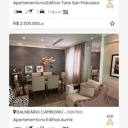
Apartamento no Edifício Torre San Francisco
3
2
1
118,
m²
5
R$ 2.500.000,
00
BALNEÁRIO CAMBORIÚ -
CENTRO
#359
Apartamento no Edifício Autral