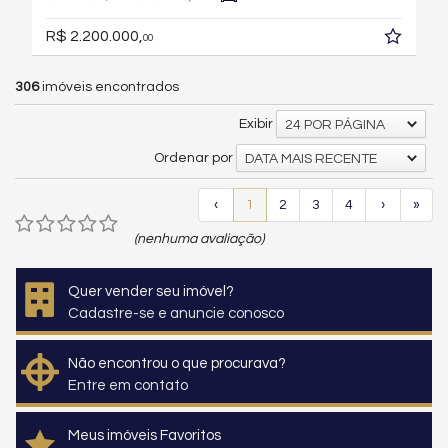
R$ 2.200.000,
00
306
imóveis encontrados
Exibir
24 POR PÁGINA
Ordenar por
DATA MAIS RECENTE
‹
1
2
3
4
›
»
(nenhuma avaliação)
Quer vender seu imóvel?
Cadastre-se e anuncie conosco
Não encontrou o que procurava?
Entre em contato
Meus imóveis Favoritos