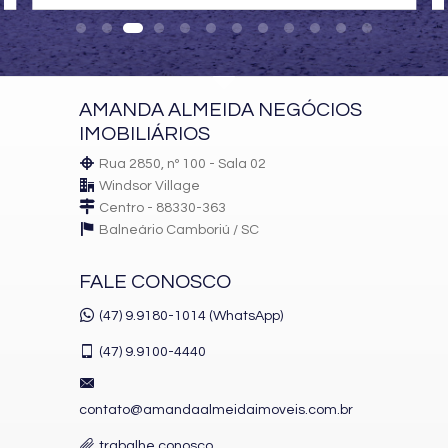
Piscina Criança
Piscina Família com SPA
Piscina Jovens
Lavabos
Terraço
Academia
AMANDA ALMEIDA NEGÓCIOS
Terraço
Fitness
IMOBILIÁRIOS
Sala de Massagem
Rua 2850, nº 100 - Sala 02
Vestiário
Lounge com Bar
Windsor Village
02 Piscinas Aquecidas
Centro - 88330-363
Piscina Infantil
Balneário Camboriú /
SC
Deck com spa
02 Saunas Úmidas
02 Saunas Secas
FALE CONOSCO
Espaço Mulher
Espaço de Beleza
(47) 9.9180-1014 (WhatsApp)
Esteticista
Banho Turco
(47)
9.9100-4440
Bar
contato@amandaalmeidaimoveis.com.br
trabalhe conosco