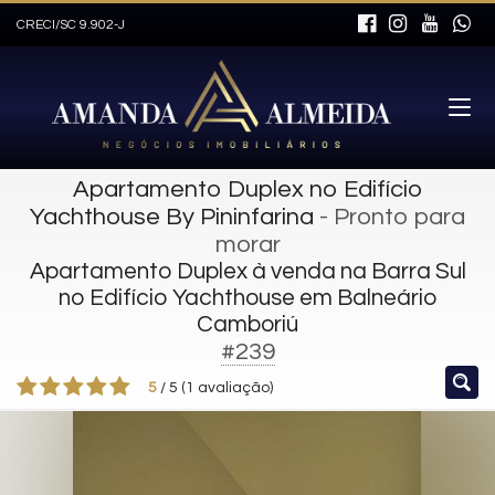
CRECI/SC 9.902-J
Apartamento Duplex no Edifício
Yachthouse By Pininfarina
- Pronto para
morar
Apartamento Duplex à venda na Barra Sul
no Edifício Yachthouse em Balneário
Camboriú
#239
5
/
5
(
1
avaliação)