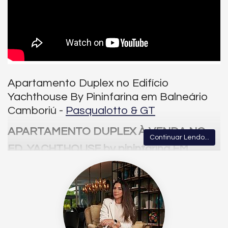
Apartamento Duplex no Edifício
Yachthouse By Pininfarina em Balneário
Camboriú -
Pasqualotto & GT
APARTAMENTO DUPLEX À VENDA NO
Continuar Lendo...
ED. YACHTHOUSE by pininfarina EM
BALNEÁRIO CAMBORIÚ.
Apartamento à venda com 421m² de área privativa,
contemplados por 07 suítes, uma vista mar incrível que
contempla todo o living, que é amplo e integra a sala de estar e
jantar, lavabo, área de serviços e 04 vagas de garagem.