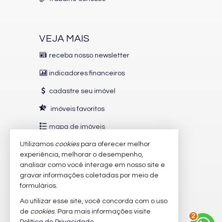
VEJA MAIS
receba nosso newsletter
indicadores financeiros
cadastre seu imóvel
imóveis favoritos
mapa de imóveis
Utilizamos
cookies
para oferecer melhor
INDICADORES
FINANCEIROS
experiência, melhorar o desempenho,
analisar como você interage em nosso site e
CUB /
SC
R$ 3.151,24
gravar informações coletadas por meio de
Poupança
0,6738%
formulários.
Dólar Comercial
R$ 5,09
Ao utilizar esse site, você concorda com o uso
3
Euro
R$ 5,88
de
cookies
. Para mais informações visite