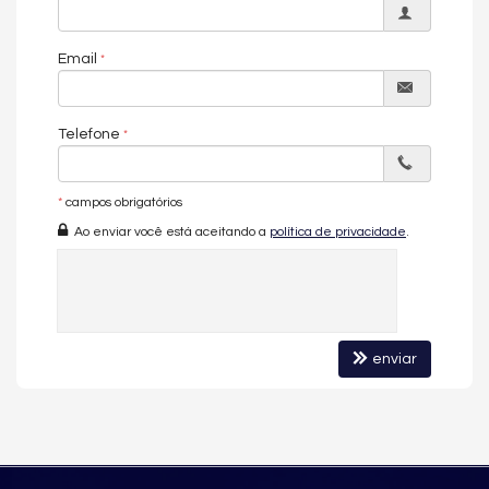
A sua imobiliária em Balneário Camboriú.
Email
Imóvel disponível para visitação.
Entre em contato conosco e conheça esse empreendimento.
Telefone
*Os valores estão sujeitos a alteração sem aviso prévio.*
*
campos obrigatórios
Galeria de imagens pode conter representações ilustrativas do
imóvel.
Ao enviar você está aceitando a
política de privacidade
.
O APARTAMENTO:
Duplex
07 Suítes (sendo 1 master)
enviar
Depêndencia de Empregada com Banheiro
Living Integrado com Vista Mar
Lavabo
Cozinha
Espaço Goumert vista para Marina
04 Vagas de Garagem