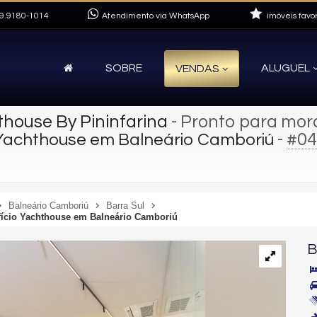
9.9180-1014
Atendimento via WhatsApp
imóveis favor
SOBRE
ALUGUEL
VENDAS
house By Pininfarina
- Pronto para mor
-
#04
o Yachthouse em Balneário Camboriú
Balneário Camboriú
Barra Sul
fício Yachthouse em Balneário Camboriú
B