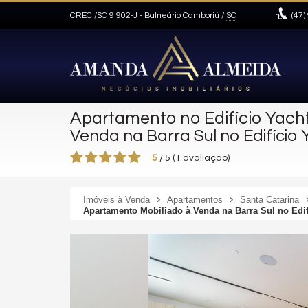
CRECI/SC 9.902-J
- Balneário Camboriú /
SC
(47)
Apartamento no Edifício Yacht
Venda na Barra Sul no Edifíci
5
/
5
(
1
avaliação)
Imóveis à Venda
Apartamentos
Santa Catarina
Apartamento Mobiliado à Venda na Barra Sul no Edi