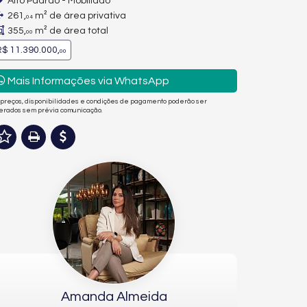
Alto Padrão - Mobiliado
261,
m² de área privativa
04
355,
m² de área total
00
$ 11.390.000,
00
Mais Informações via WhatsApp
 preços, disponibilidades e condições de pagamento poderão ser
terados sem prévia comunicação.
Amanda Almeida