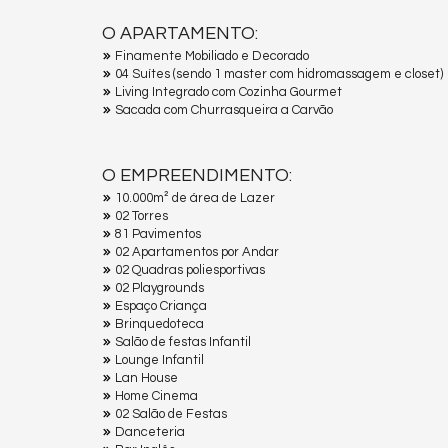
O APARTAMENTO:
Finamente Mobiliado e Decorado
04 Suítes (sendo 1 master com hidromassagem e closet)
Living Integrado com Cozinha Gourmet
Sacada com Churrasqueira a Carvão
O EMPREENDIMENTO:
10.000m² de área de Lazer
02 Torres
81 Pavimentos
02 Apartamentos por Andar
02 Quadras poliesportivas
02 Playgrounds
Espaço Criança
Brinquedoteca
Salão de festas Infantil
Lounge Infantil
Lan House
Home Cinema
02 Salão de Festas
Danceteria