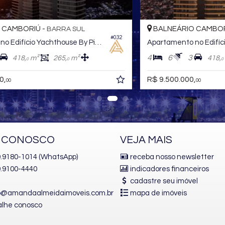
BALNEÁRIO CAMBORIÚ -
BARRA SUL
32
#030
Apartamento no Edifício Yachthouse By Pininfarina
4
6
3
418,
m²
265,
m²
0
0
R$ 9.500.000,
00
E CONOSCO
VEJA MAIS
 9.9180-1014 (WhatsApp)
receba nosso newsletter
.9100-4440
indicadores financeiros
cadastre seu imóvel
o@amandaalmeidaimoveis.com.br
mapa de imóveis
alhe conosco