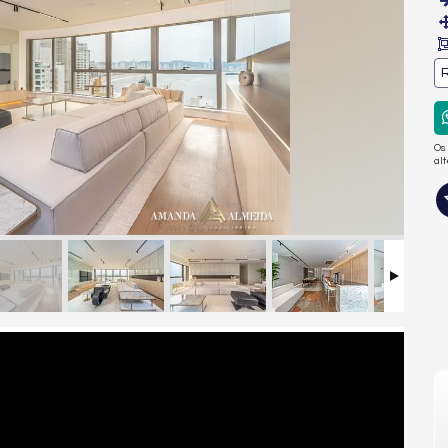
R
Os
al