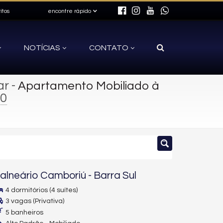
itos
encontre rápido
NOTÍCIAS
CONTATO
ar
-
Apartamento Mobiliado à
0
alneário Camboriú
-
Barra Sul
4 dormitórios (4 suítes)
3 vagas (Privativa)
5 banheiros