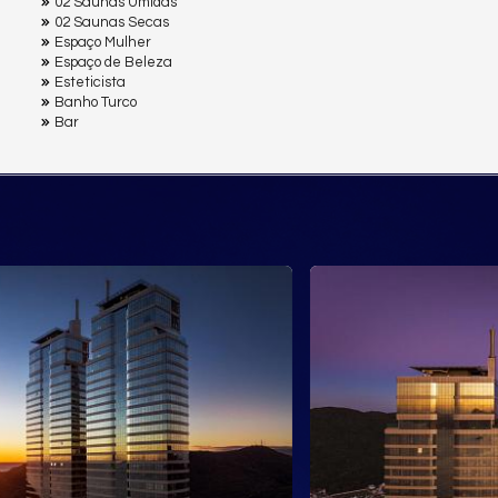
02 Saunas Úmidas
02 Saunas Secas
Espaço Mulher
Espaço de Beleza
Esteticista
Banho Turco
Bar