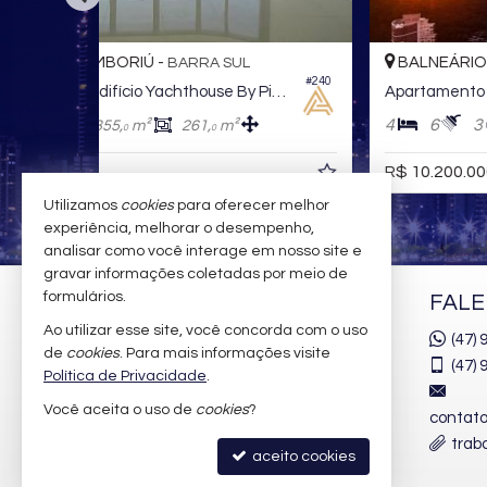
BALNEÁRIO CAMBORIÚ -
BARRA SUL
#240
#0
Apartamento no Edifício Yachthouse By Pininfarina
Apartamento no Edifício Yachthouse By Pininfarina
4
6
3
418,
m²
265,
m²
0
0
R$ 10.200.000,
00
Utilizamos
cookies
para oferecer melhor
experiência, melhorar o desempenho,
analisar como você interage em nosso site e
gravar informações coletadas por meio de
formulários.
AMANDA ALMEIDA
FAL
NEGÓCIOS IMOBILIÁRIOS
Ao utilizar esse site, você concorda com o uso
(47)
de
cookies
. Para mais informações visite
(47)
9
Rua 2850, nº 100 - Sala 02
Política de Privacidade
.
Windsor Village
Você aceita o uso de
cookies
?
contat
Centro - 88330-363
trab
Balneário Camboriú /
SC
aceito cookies