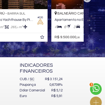
BALNEÁRIO CAMBORIÚ -
BALNE
BARRA SUL
#031
Apartamento no Edifício Yachthouse By Pininfarina
4
6
3
4
6
418,
m²
265,
m²
0
0
R$ 9.500.000,
R$ 8.990
00
INDICADORES
FINANCEIROS
CUB /
SC
R$ 3.151,24
3
Poupança
0,6738%
Dólar Comercial
R$ 5,12
Euro
R$ 5,91