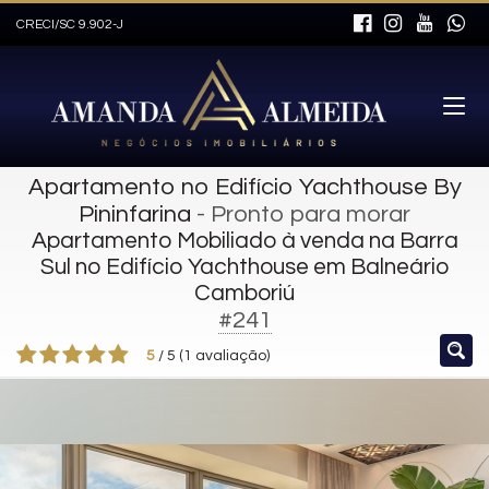
CRECI/SC 9.902-J
Apartamento no Edifício Yachthouse By
Pininfarina
- Pronto para morar
Apartamento Mobiliado à venda na Barra
Sul no Edifício Yachthouse em Balneário
Camboriú
#241
5
/
5
(
1
avaliação)