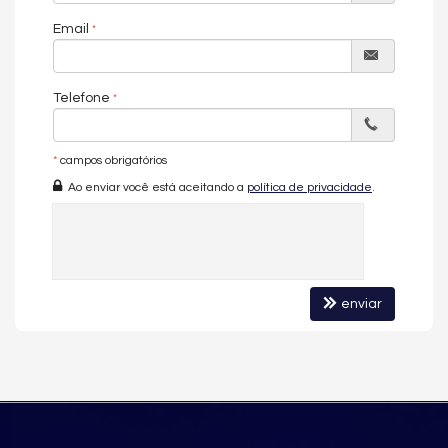
na paisagem e na vida de Balneário Camboriú.
Email
Amanda Almeida Negócios Imobiliários
A sua imobiliária em Balneário Camboriú.
Telefone
Imóvel disponível para visitação.
*
campos obrigatórios
Entre em contato conosco e conheça esse empreendimento.
Ao enviar você está aceitando a
política de privacidade
.
*Os valores estão sujeitos a alteração sem aviso prévio.*
Galeria de imagens pode conter representações ilustrativas do
imóvel.
enviar
O APARTAMENTO:
Finamente Mobiliado e Decorado
04 Suítes (sendo 1 master com hidromassagem e closet)
Living Integrado com Cozinha Gourmet
Sacada com Churrasqueira a Carvão
Lavabo
Entrada Social e de Serviço