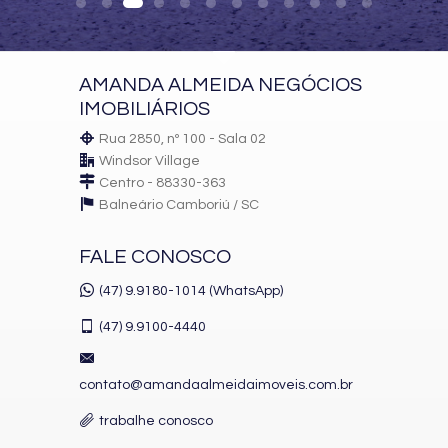
Piscina Baby
Piscina Criança
Piscina Família com SPA
Piscina Jovens
AMANDA ALMEIDA NEGÓCIOS
Lavabos
Terraço
IMOBILIÁRIOS
Academia
Terraço
Rua 2850, nº 100 - Sala 02
Fitness
Windsor Village
Sala de Massagem
Centro - 88330-363
Vestiário
Balneário Camboriú /
SC
Lounge com Bar
02 Piscinas Aquecidas
Piscina Infantil
FALE CONOSCO
Deck com spa
02 Saunas Úmidas
(47) 9.9180-1014 (WhatsApp)
02 Saunas Secas
Espaço Mulher
(47)
9.9100-4440
Espaço de Beleza
Esteticista
Banho Turco
contato@amandaalmeidaimoveis.com.br
Bar
Características do Imóvel
trabalhe conosco
Área de Serviço