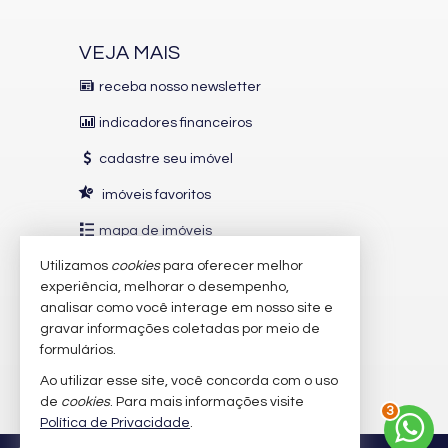
Living
Sala de Jantar
Cozinha
VEJA MAIS
Sacada Técnica
Sala de TV
receba nosso newsletter
Andar Alto
indicadores financeiros
Características do Empreendimento
Lounge
cadastre seu imóvel
imóveis favoritos
mapa de imóveis
Utilizamos
cookies
para oferecer melhor
INDICADORES
FINANCEIROS
experiência, melhorar o desempenho,
analisar como você interage em nosso site e
CUB /
SC
R$ 3.151,24
gravar informações coletadas por meio de
Poupança
0,6738%
formulários.
Dólar Comercial
R$ 5,09
Ao utilizar esse site, você concorda com o uso
Euro
R$ 5,88
3
de
cookies
. Para mais informações visite
Política de Privacidade
.