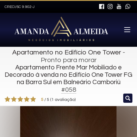
CRECI/SC 9.902-J
Apartamento no Edifício One Tower
-
Pronto para morar
Apartamento Frente Mar Mobiliado e
Decorado à venda no Edifício One Tower FG
na Barra Sul em Balneário Camboriú
#058
5
/
5
(
1
avaliação)