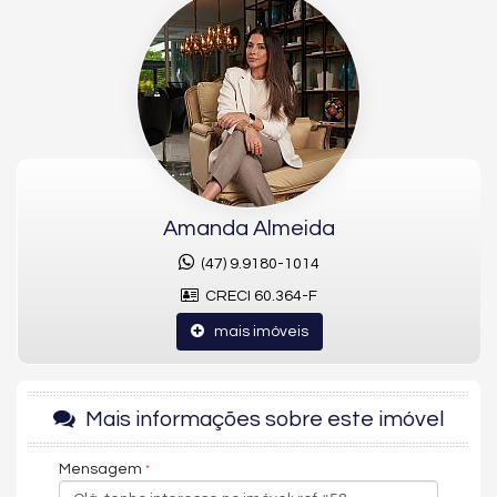
sofisticação, conforto e amplitude. São 04 suítes, sendo 01
master com hidromassagem, proporcionando um refúgio
exclusivo de relaxamento, além de 01 dependência de
empregada que agrega ainda mais funcionalidade ao dia a
dia. Os ambientes climatizados valorizam cada detalhe do
amplo living integrado, com sala de estar e jantar
harmoniosamente conectadas ao espaço gourmet, ideal para
receber com estilo. O imóvel conta ainda com lavabo, cozinha
bem distribuída, área de serviço independente, aquecimento
de água, além de 06 banheiros no total. Os acabamentos
elevam o padrão com piso em porcelanato nas áreas sociais e
Amanda Almeida
vinílico na área íntima, trazendo aconchego e sofisticação. Para
(47) 9.9180-1014
completar, dispõe de 03 vagas de garagem, garantindo
praticidade e segurança.
CRECI 60.364-F
Localizado no icônico One Tower, um verdadeiro marco da
mais imóveis
engenharia e da arquitetura contemporânea, o
empreendimento é o residencial mais alto da América Latina,
com impressionantes 290 metros de altura e 84 andares.
Entregue em 2022, o projeto carrega a assinatura de inovação
Mais informações sobre este imóvel
e excelência, reconhecido internacionalmente pelo CTBUH
(Council on Tall Buildings and Urban Habitat). Com 04
Mensagem
pavimentos de lazer e uma área social completa, oferece uma