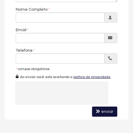
A sua imobiliária em Balneário Camboriú.
Nome Completo
Imóvel disponível para visitação.
Entre em contato conosco e conheça esse empreendimento.
Email
*Os valores estão sujeitos a alteração sem aviso prévio.*
Galeria de imagens pode conter representações ilustrativas do
imóvel.
Telefone
O APARTAMENTO:
Frente Mar
*
campos obrigatórios
Vista Panorâmica da Orla
Ao enviar você está aceitando a
política de privacidade
.
Um Apartamento Por Andar
Sem Mobilia
04 Suítes (sendo 1 master)
Amplo Living Integrado
Lavabo
Cozinha
04 Vagas de Garagem
enviar
O EMPREEDIMENTO:
Piscina