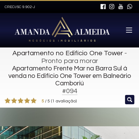
CRECI/SC 9.902-J
Apartamento no Edifício One Tower
-
Pronto para morar
Apartamento Frente Mar na Barra Sul à
venda no Edifício One Tower em Balneário
Camboriú
#094
5
/
5
(
1
avaliação)