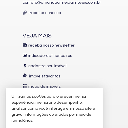
contato@amandaalmeidaimoveis.com.br
trabalhe conosco
VEJA MAIS
receba nosso newsletter
indicadores financeiros
cadastre seu imóvel
imóveis favoritos
mapa de imóveis
Utilizamos
cookies
para oferecer melhor
INDICADORES
FINANCEIROS
experiência, melhorar o desempenho,
analisar como você interage em nosso site e
CUB /
SC
R$ 3.151,24
gravar informações coletadas por meio de
Poupança
0,6738%
formulários.
Dólar Comercial
R$ 5,12