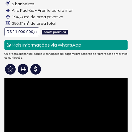
5 banheiros
Alto Padrão - Frente para o mar
194,
m² de área privativa
24
395,
m² de área total
54
R$ 11.900.000,
aceita permuta
00
Mais Informações via WhatsApp
Os preços, disponibilidades e condições de pagamento poderão ser alterados sem prévia
comunicação.