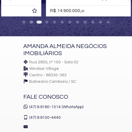
Espaço Fitness
Sala de Massagem
R$ 14.900.000,
00
Sala de Cartas
Whisky Bar
AMANDA ALMEIDA NEGÓCIOS
IMOBILIÁRIOS
Rua 2850, nº 100 - Sala 02
Windsor Village
Centro - 88330-363
Balneário Camboriú /
SC
FALE CONOSCO
(47) 9.9180-1014 (WhatsApp)
(47)
9.9100-4440