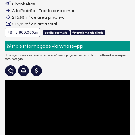
6 banheiros
Alto Padrão - Frente para o mar
215,
m² de área privativa
95
215,
m² de área total
95
R$ 15.900.000,
aceita permuta
financiamento direto
00
Mais Informações via WhatsApp
Os preços, disponibilidades e condições de pagamento poderão ser alterados sem prévia
comunicação.