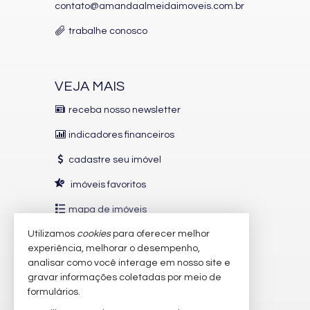
contato@amandaalmeidaimoveis.com.br
trabalhe conosco
VEJA MAIS
receba nosso newsletter
indicadores financeiros
cadastre seu imóvel
imóveis favoritos
mapa de imóveis
Utilizamos
cookies
para oferecer melhor
INDICADORES
FINANCEIROS
experiência, melhorar o desempenho,
analisar como você interage em nosso site e
CUB /
SC
R$ 3.151,24
gravar informações coletadas por meio de
Poupança
0,6738%
formulários.
Dólar Comercial
R$ 5,10