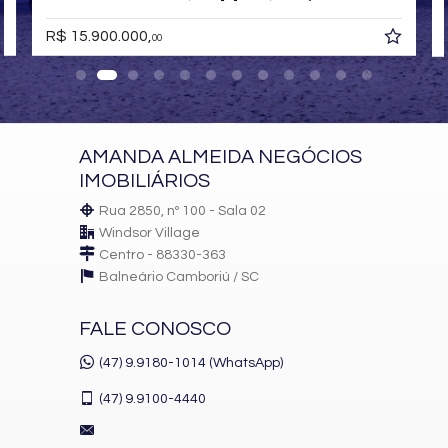
Academia Technogym
Cinema
R$ 15.900.000,
R
00
Espaço Gourmet
Churrasqueira
Sala de Jogos com Bar
Sala de Estudos
Espaço Kids
Gerador nas Áreas Comuns
AMANDA ALMEIDA NEGÓCIOS
Três elevadores Climatizados
Wi-fi nas Áreas Comuns
IMOBILIÁRIOS
Rua 2850, nº 100 - Sala 02
Windsor Village
Centro - 88330-363
Balneário Camboriú /
SC
FALE CONOSCO
(47) 9.9180-1014 (WhatsApp)
(47)
9.9100-4440