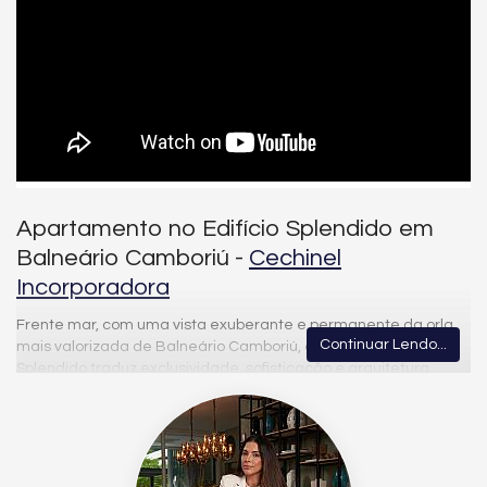
Apartamento no Edifício Splendido em
Balneário Camboriú -
Cechinel
Incorporadora
Frente mar, com uma vista exuberante e permanente da orla
Continuar Lendo...
mais valorizada de Balneário Camboriú, este apartamento no
Splendido traduz exclusividade, sofisticação e arquitetura
autoral em cada detalhe. Com 04 suítes amplas, o imóvel
oferece um living generoso, integrado e banhado por luz
natural, valorizando ainda mais a experiência de morar de
frente para o mar. Os acabamentos de alto padrão elevam o
nível do projeto, com piso de madeira na área íntima,