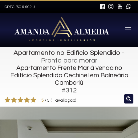
CRECI/SC 9.902-J
Apartamento no Edifício Splendido
-
Pronto para morar
Apartamento Frente Mar à venda no
Edifício Splendido Cechinel em Balneário
Camboriú
#312
5
/
5
(
1
avaliação)